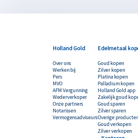
1961, 1973, 1985, 1997 en 2009 en 2021. Mensen d
geassocieerd met de competenties: slim, vooral w
Met zorg is deze munt geslagen met een zuiverhe
wereld is dit de hoogst haalbare kwaliteit van z
worden uitgegeven als een wettig betaalmiddel o
Holland Gold
Edelmetaal kop
1965. De munt heeft een nominale waarde van twin
Over ons
Goud kopen
Werken bij
Zilver kopen
Er is geen oplage limiet van kracht op de Austral
Pers
Platina kopen
munt zal na 2021 uit productie worden gehaald e
MVO
Palladium kopen
AFM Vergunning
Holland Gold app
een officiële oplage naar buiten brengen.
Wederverkoper
Zakelijk goud kop
Onze partners
Goud sparen
Op de voorkant van de munt staat Queen Elizabet
Notarissen
Zilver sparen
vermeld. Op de achterkant van de munt staat de
Vermogensadviseurs
Overige producte
Goud verkopen
betekenis jaar van de Os. Daarnaast staat op de 
Zilver verkopen