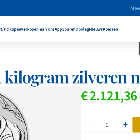
Mees
Pt/Pd kopen
Verkopen aan ons
App
Sparen
Opslag
Nieuws
Koersen
aren
baren
Producten
Producten
1 kilogram zilveren
gram
ram
C. Hafner
Umicore
ogram
oy Ounce
Umicore
Maple Leaf
ogram
ram
Valcambi SA
Philharmoniker
€
2.121,
36
roy Ounce
gram
Maple Leaf
Krugerrand
Troy Ounce
logram
Krugerrand
Kangaroo
oudbaren
lverbaren
Meer producten
Meer producten
-
+