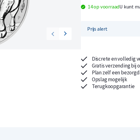
14 op voorraad
U kunt ma
Prijs alert
Koop nu de meest voordelige zilveren munten en bare
Koop nu de meest voordelige gouden munten en bare
Discrete en volledig 
Gratis verzending bij 
Plan zelf een bezorgd
Opslag mogelijk
Terugkoopgarantie