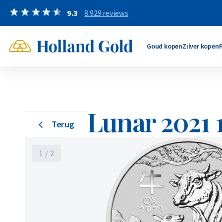
Terug
Terug
Terug
Terug
Terug
Terug
9.3
8.929 reviews
Goud kopen
Zilver kopen
Pt/Pd kopen
Verkopen aan ons
Sparen
Koersen
Goud kopen
Zilver kopen
Gouden munten
Zilveren munten kopen
Platina munten kopen
Goudbaren verkopen
Goud sparen
Goudkoers
Gouden baren
Zilveren baren kopen
Platina baren kopen
Gouden munten verkopen
Zilver sparen
Zilverkoers
Beleg in goud via de app
Beleg in zilver via de app
Palladium kopen
Zilverbaren verkopen
Platina sparen
Platinakoers
Gouden munten
Zilveren munten
Goudb
Zilver
Beleg in platina via de app
Zilveren munten verkopen
Palladium sparen
Palladiumkoers
Lunar 2021 
1/10 Troy Ounce
1 Troy Ounce
500 
10 g
Beleg in palladium via de app
Pt/Pd verkopen
1/4 Troy Ounce
2 Troy Ounce
1 kil
1 Tr
Terug
Goud verkopen
1/2 Troy Ounce
5 Troy Ounce
5 kil
50 g
Zilver verkopen
1 Troy Ounce
10 Troy Ounce
100 T
100 
1
/
2
2 Troy Ounce
1 kilogram
1000 
1 ki
Meer gouden munten
Meer zilveren munten
Meer g
Meer zi