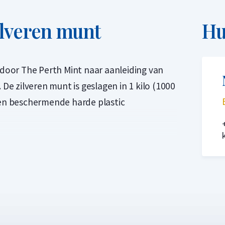
ilveren munt
Hu
n door The Perth Mint naar aanleiding van
 De zilveren munt is geslagen in 1 kilo (1000
een beschermende harde plastic
ders en verzamelaars vanwege de beperkte
ert het jaar van de Os. De Os is één van de
se maandkalender. De geboortejaren die
jaar zijn dan ook: 1913, 1925, 1937, 1949,