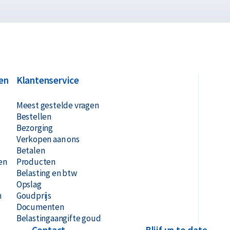
ie geboren zijn in deze jaartallen worden
aar het hun eigen overleving betreft.
id gehalten van 99,99%. In de edelmetalen
uiverheid voor een zilveren munt. De munten
p grond van de Australische Currency Act
en
Klantenservice
tig Australische dollars.
Meest gestelde vragen
Bestellen
ische Lunar 2021 munt in het jaar 2021. De
Bezorging
n na deze gebeurtenis zal de Perth Mint
Verkopen aan ons
Betalen
en
Producten
Belasting en btw
h II en de nominale waarde van de munt is
Opslag
 tekst 'Ox 2021', deze woorden hebben de
n
Goudprijs
Documenten
achterkant een Os.
Belastingaangifte goud