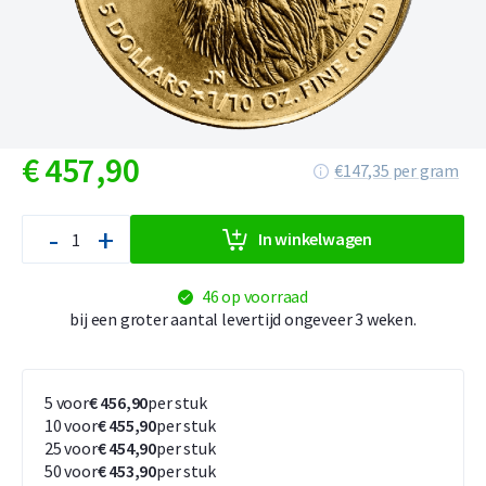
€
457,
90
€147,35 per gram
-
+
In winkelwagen
46 op voorraad
bij een groter aantal levertijd ongeveer 3 weken.
5 voor
€ 456,90
per stuk
10 voor
€ 455,90
per stuk
25 voor
€ 454,90
per stuk
50 voor
€ 453,90
per stuk