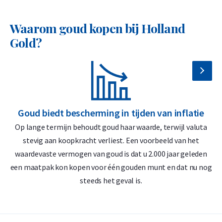
American Eagle 1/10 troy ounce?
Waarom goud kopen bij Holland
Wereldwijd verhandelbaar
Gold?
Officieel uitgegeven door de U.S. Mint
Befaamd ontwerp: Lady Liberty en American Eagle
22-karaats goud met zilver en koper voor extra
duurzaamheid
Goud biedt bescherming in tijden van inflatie
G
Op lange termijn behoudt goud haar waarde, terwijl valuta
D
Levering & verpakking 1/10 troy ounce
stevig aan koopkracht verliest. Een voorbeeld van het
gouden American Eagle
waardevaste vermogen van goud is dat u 2.000 jaar geleden
‘
een maatpak kon kopen voor één gouden munt en dat nu nog
Verzekerde verzending of afhalen op afspraak in Alkmaar,
steeds het geval is.
Rotterdam of Breda
Per stuk verpakt in een kunststof munthoesje
Veilige en verzekerde opslag mogelijk via
Holland Gold Safe