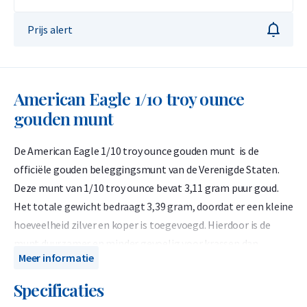
Prijs alert
American Eagle 1/10 troy ounce
gouden munt
De American Eagle 1/10 troy ounce gouden munt is de
officiële gouden beleggingsmunt van de Verenigde Staten.
Deze munt van 1/10 troy ounce bevat 3,11 gram puur goud.
Het totale gewicht bedraagt 3,39 gram, doordat er een kleine
hoeveelheid zilver en koper is toegevoegd. Hierdoor is de
munt duurzamer en minder gevoelig voor krassen dan
Meer informatie
munten van 24-karaats goud. Omdat de American Eagle exact
1/10 troy ounce goud bevat, doet deze qua waarde niet onder
Specificaties
voor 24-karaats munten van hetzelfde gewicht, zoals de