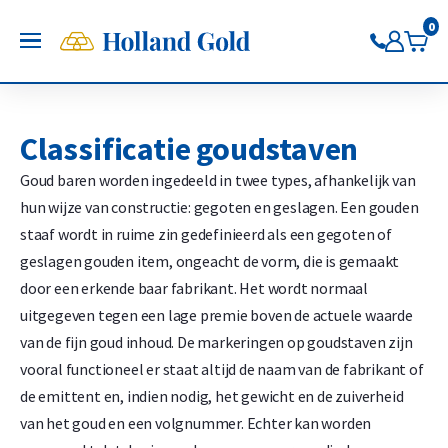
Terug
Terug
Terug
Terug
Terug
Terug
Holland Gold app
0
OPEN
Volg de koersen, handel direct
Nu in Google Play
Goud kopen
Zilver kopen
Pt/Pd kopen
Verkopen aan ons
Sparen
Koersen
Gouden munten
Zilveren munten kopen
Platina munten kopen
Goudbaren verkopen
Goud sparen
Goudkoers
Classificatie goudstaven
Gouden baren
Zilveren baren kopen
Platina baren kopen
Gouden munten verkopen
Zilver sparen
Zilverkoers
Goud baren worden ingedeeld in twee types, afhankelijk van
Beleg in goud via de app
Beleg in zilver via de app
Palladium kopen
Zilverbaren verkopen
Platina sparen
Platinakoers
hun wijze van constructie: gegoten en geslagen. Een gouden
Beleg in platina via de app
Zilveren munten verkopen
Palladium sparen
Palladiumkoers
staaf wordt in ruime zin gedefinieerd als een gegoten of
Beleg in palladium via de app
Pt/Pd verkopen
geslagen gouden item, ongeacht de vorm, die is gemaakt
Goud verkopen
door een erkende baar fabrikant. Het wordt normaal
Zilver verkopen
uitgegeven tegen een lage premie boven de actuele waarde
van de fijn goud inhoud. De markeringen op goudstaven zijn
vooral functioneel er staat altijd de naam van de fabrikant of
de emittent en, indien nodig, het gewicht en de zuiverheid
van het goud en een volgnummer. Echter kan worden