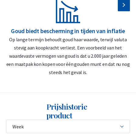
Veilige en verzekerde opslag mogelijk via
Holland Gold Safe
Waarom kiezen voor de $20 Liberty
Head Double Eagle?
Goud biedt bescherming in tijden van inflatie
G
Op lange termijn behoudt goud haar waarde, terwijl valuta
D
21,6 karaat goud (90% zuiver goud)
stevig aan koopkracht verliest. Een voorbeeld van het
Amerikaanse geschiedenis
waardevaste vermogen van goud is dat u 2.000 jaar geleden
‘
Klassiek en historisch ontwerp
een maatpak kon kopen voor één gouden munt en dat nu nog
steeds het geval is.
Lage premie ten opzichte van de goudprijs
Ontwerp Liberty Head
Prijshistorie
De 20 Dollar Liberty Head Double Eagle heeft gedurende haar
product
gehele looptijd (1850–1907) een grotendeels gelijk gebleven
ontwerp. Op de voorzijde staat Lady Liberty met een
verentooi, ontworpen door James B. Longacre. Boven haar