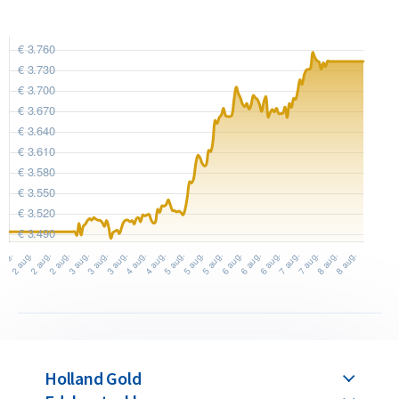
hoofd staat het woord LIBERTY, omringd door 13 sterren die
de oorspronkelijke staten symboliseren, met onderaan het
jaartal. De keerzijde toont de Amerikaanse adelaar met
gespreide vleugels, een schild op de borst en in zijn klauwen
pijlen en een olijftak. Rondom staat de tekst UNITED STATES
OF AMERICA en de waarde TWENTY DOLLARS.
Toevoeging: IN GOD WE TRUST
Tussen 1850 en 1866 werd de munt geslagen zonder het
motto IN GOD WE TRUST. Deze vroege uitgaven dateren van
vóór en uit de beginjaren van de Amerikaanse Burgeroorlog
en vertegenwoordigen daarmee het oorspronkelijke
ontwerp.
In 1866, na de Burgeroorlog, werd het motto IN GOD WE
Holland Gold
TRUST toegevoegd boven de adelaar op de keerzijde. Deze