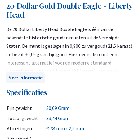
20 Dollar Gold Double Eagle - Liberty
Head
De 20 Dollar Liberty Head Double Eagle is één van de
bekendste historische gouden munten uit de Verenigde
Staten. De munt is geslagen in 0,900 zuiver goud (21,6 karaat)
en bevat 30,09 gram fijn goud. Hiermee is de munt een
interessant alternatief voor de moderne standaard
beleggingsmunten van 1 ounce (31,1 gram). Het is een
Meer informatie
gouden munt met een verhaal, ideaal voor beleggers die ook
waarde hechten aan de geschiedenis.
Specificaties
Het brutogewicht bedraagt 33,44 gram. Met een diameter
Fijn gewicht
30,09 Gram
van circa 34 mm en een dikte van ongeveer 2 mm heeft de
munt een stevig en herkenbaar formaat. De 20 Dollar Liberty
Totaal gewicht
33,44 Gram
Head Double Eagle werd geslagen als wettig betaalmiddel en
Afmetingen
Ø 34 mm x 2,5 mm
was daadwerkelijk in omloop in de periode van 1850 tot en
Zuiverheid /