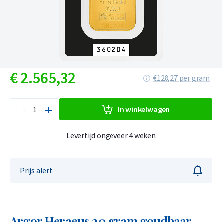
€
2.565,
32
€128,27 per gram
-
+
In winkelwagen
Levertijd ongeveer 4 weken
Prijs alert
Argor Heraeus 20 gram goudbaar