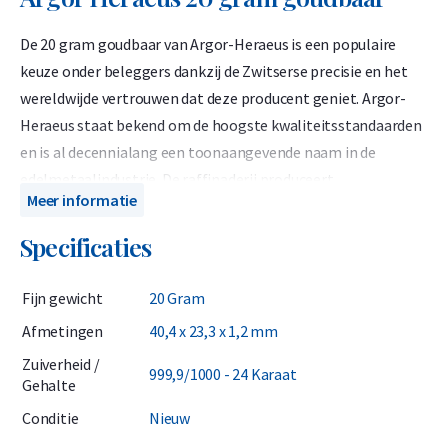
De 20 gram goudbaar van Argor-Heraeus is een populaire
keuze onder beleggers dankzij de Zwitserse precisie en het
wereldwijde vertrouwen dat deze producent geniet. Argor-
Heraeus staat bekend om de hoogste kwaliteitsstandaarden
en is al decennialang een toonaangevende naam in de
edelmetaalindustrie. De raffinaderij produceert
Meer informatie
internationaal erkende LBMA-goudbaren die bestaan uit
999,9 puur (24-karaats) goud. De 20 gram goudbaar van
Specificaties
Argor-Heraeus heeft een uniek serienummer en wordt
geleverd in een plastic blisterverpakking, die tevens dient als
Fijn gewicht
20 Gram
officieel echtheidscertificaat.
Afmetingen
40,4 x 23,3 x 1,2 mm
Argor-Heraeus is sinds 1961 geaccrediteerd door de LBMA
Zuiverheid /
999,9/1000 - 24 Karaat
(London Bullion Market Association) en behoort tot een
Gehalte
selecte groep van vijf raffinaderijen die de LBMA adviseren. De
Conditie
Nieuw
LBMA is de internationale onafhankelijke autoriteit op het