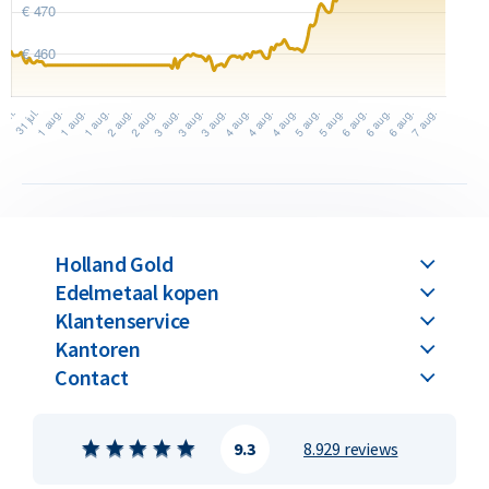
Wilt u uw
gouden munten verkopen
? Holland Gold biedt een
terugkoopgarantie op deze munt. Ook munten die u niet bij
ons hebt gekocht, kopen wij in. Op onze website onder het
kopje ‘verkopen aan ons’ kunt u zien wat wij voor de munt
betalen.
Holland Gold
Edelmetaal kopen
Klantenservice
Kantoren
Contact
9.3
8.929 reviews