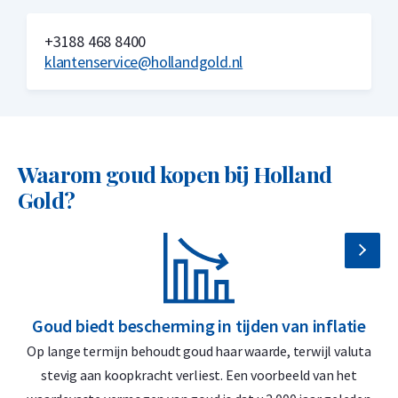
Veilige en verzekerde opslag mogelijk via
Holland Gold Safe
+3188 468 8400
Waarom kiezen voor de 10 Franc
klantenservice@hollandgold.nl
Zwitserland
21,6 karaat goud (90% zuiver)
Wereldwijd geliefd
Waarom goud kopen bij Holland
Klassiek en historisch ontwerp
Gold?
Zwitserse degelijkheid
Ontwerp
De Zwitserse gouden 10 francs werd, net als de 20 francs,
Goud biedt bescherming in tijden van inflatie
G
uitgegeven binnen de Latijnse Muntunie en volgt dezelfde
Op lange termijn behoudt goud haar waarde, terwijl valuta
D
technische specificaties in gehalveerde vorm. De enige
stevig aan koopkracht verliest. Een voorbeeld van het
officiële uitgifte is de Vreneli (1911–1922), ontworpen door