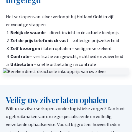
C. Hafner 12,5 kilogram goudbaar
1,50% onder spot
Het verkopen van zilver verloopt bij Holland Gold in vijf
-
+
eenvoudige stappen:
€
1.487.075,
43
Bekijk de waarde
– direct inzicht in de actuele biedprijs
Zet de prijs telefonisch vast
– volledige prijszekerheid
Zelf bezorgen
/ laten ophalen – veilig en verzekerd
Controle
– verificatie van gewicht, echtheid en zuiverheid
Valcambi CombiBar 5 x 1 gram goudbaar
1,50% onder spot
Uitbetalen
– snelle uitbetaling na controle
-
+
€
594,
83
Veilig uw zilver laten ophalen
Valcambi CombiBar 10 x 1 gram goudbaar
Wilt u uw zilver verkopen zonder logistieke zorgen? Dan kunt
1,50% onder spot
u gebruikmaken van onze gespecialiseerde en volledig
-
+
verzekerde ophaalservice. Vooral bij grotere hoeveelheden