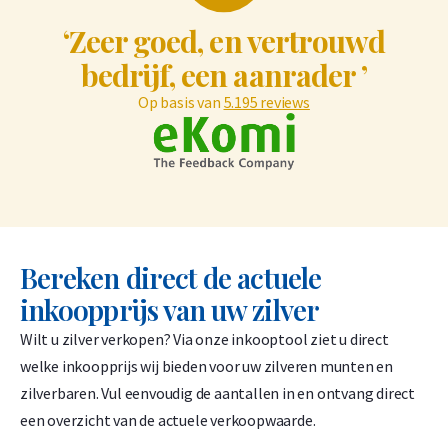
1,50% onder spot
‘Zeer goed, en vertrouwd
-
+
bedrijf, een aanrader ’
€
3.699,
84
Op basis van
5.195 reviews
C. Hafner 50 gram goudbaar
1,50% onder spot
-
+
€
5.948,
30
Bereken direct de actuele
inkoopprijs van uw zilver
C. Hafner 50 gram goudbaar - casted
Wilt u zilver verkopen? Via onze inkooptool ziet u direct
1,50% onder spot
welke inkoopprijs wij bieden voor uw zilveren munten en
-
+
zilverbaren. Vul eenvoudig de aantallen in en ontvang direct
€
5.948,
30
een overzicht van de actuele verkoopwaarde.