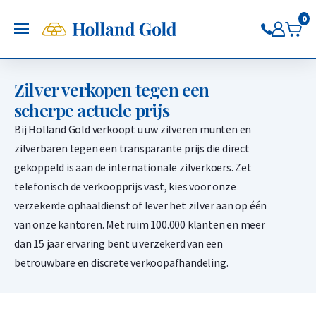
Terug
Terug
Terug
Terug
Terug
Terug
0
Holland Gold app
OPEN
Volg de koersen, handel direct
Goud kopen
Zilver kopen
Pt/Pd kopen
Verkopen aan ons
Sparen
Koersen
Zilver verkopen tegen een
Gouden munten
Zilveren munten kopen
Platina munten kopen
Goudbaren verkopen
Goud sparen
Goudkoers
scherpe actuele prijs
Gouden baren
Zilveren baren kopen
Platina baren kopen
Gouden munten verkopen
Zilver sparen
Zilverkoers
Bij Holland Gold verkoopt u uw zilveren munten en
Beleg in goud via de app
Beleg in zilver via de app
Palladium kopen
Zilverbaren verkopen
Platina sparen
Platinakoers
zilverbaren tegen een transparante prijs die direct
Beleg in platina via de app
Zilveren munten verkopen
Palladium sparen
Palladiumkoers
gekoppeld is aan de internationale zilverkoers. Zet
Beleg in palladium via de app
Pt/Pd verkopen
telefonisch de verkoopprijs vast, kies voor onze
Goud verkopen
verzekerde ophaaldienst of lever het zilver aan op één
Zilver verkopen
van onze kantoren. Met ruim 100.000 klanten en meer
dan 15 jaar ervaring bent u verzekerd van een
betrouwbare en discrete verkoopafhandeling.