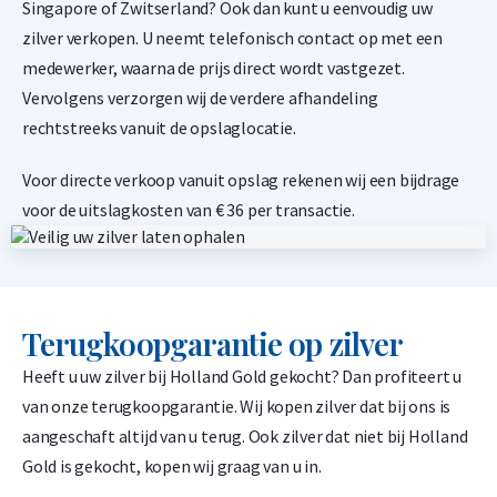
Singapore of Zwitserland? Ook dan kunt u eenvoudig uw
zilver verkopen. U neemt telefonisch contact op met een
Umicore 2,5 gram goudbaar
medewerker, waarna de prijs direct wordt vastgezet.
1,50% onder spot
Vervolgens verzorgen wij de verdere afhandeling
-
+
rechtstreeks vanuit de opslaglocatie.
€
297,
42
Voor directe verkoop vanuit opslag rekenen wij een bijdrage
voor de uitslagkosten van € 36 per transactie.
Umicore 5 gram goudbaar
1,50% onder spot
-
+
Terugkoopgarantie op zilver
€
594,
83
Heeft u uw zilver bij Holland Gold gekocht? Dan profiteert u
van onze terugkoopgarantie. Wij kopen zilver dat bij ons is
aangeschaft altijd van u terug. Ook zilver dat niet bij Holland
Umicore 10 gram goudbaar
Gold is gekocht, kopen wij graag van u in.
1,50% onder spot