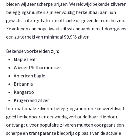
1,50% onder spot
bieden wij zeer scherpe prijzen. Wereldwijd bekende zilveren
-
+
beleggingsmunten zijn eenvoudig herkenbaar aan hun
€
118.966,
03
gewicht, zilvergehalte en officiële uitgevende munthuizen.
Ze voldoen aan hoge kwaliteitsstandaarden met doorgaans
een zuiverheid van minimaal 99,9% zilver.
Argor Heraeus 5 gram goudbaar
Bekende voorbeelden zijn:
1,50% onder spot
Maple Leaf
-
+
Wiener Philharmoniker
€
594,
83
American Eagle
Britannia
Kangaroo
Argor Heraeus 10 gram goudbaar
Krugerrand zilver
1,50% onder spot
Internationale zilveren beleggingsmunten zijn wereldwijd
-
+
goed herkenbaar en eenvoudig verhandelbaar. Hierdoor
€
1.189,
66
ontvangt u voor populaire zilveren munten doorgaans een
scherpe en transparante biedprijs op basis van de actuele