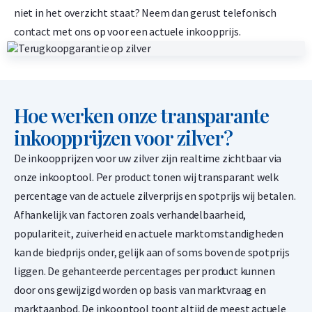
-
+
niet in het overzicht staat? Neem dan gerust telefonisch
€
5.948,
30
contact met ons op voor een actuele inkoopprijs.
Argor Heraeus 100 gram goudbaar
1,50% onder spot
Hoe werken onze transparante
-
+
inkoopprijzen voor zilver?
€
11.896,
60
De inkoopprijzen voor uw zilver zijn realtime zichtbaar via
onze inkooptool. Per product tonen wij transparant welk
percentage van de actuele zilverprijs en spotprijs wij betalen.
Argor Heraeus 250 gram goudbaar
Afhankelijk van factoren zoals verhandelbaarheid,
1,50% onder spot
populariteit, zuiverheid en actuele marktomstandigheden
-
+
kan de biedprijs onder, gelijk aan of soms boven de spotprijs
€
29.741,
51
liggen. De gehanteerde percentages per product kunnen
door ons gewijzigd worden op basis van marktvraag en
marktaanbod. De inkooptool toont altijd de meest actuele