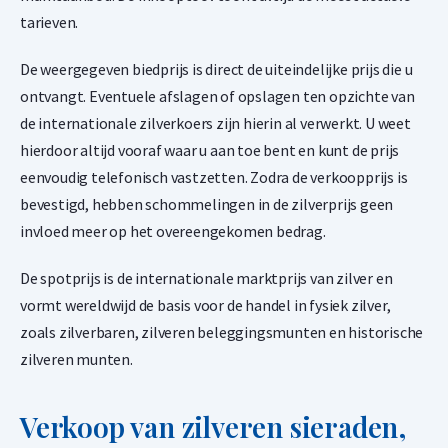
Argor Heraeus 500 gram goudbaar
tarieven.
1,50% onder spot
-
+
De weergegeven biedprijs is direct de uiteindelijke prijs die u
ontvangt. Eventuele afslagen of opslagen ten opzichte van
€
59.483,
02
de internationale zilverkoers zijn hierin al verwerkt. U weet
hierdoor altijd vooraf waar u aan toe bent en kunt de prijs
eenvoudig telefonisch vastzetten. Zodra de verkoopprijs is
Argor Heraeus 1 kilogram goudbaar
bevestigd, hebben schommelingen in de zilverprijs geen
1,50% onder spot
invloed meer op het overeengekomen bedrag.
-
+
€
118.966,
03
De spotprijs is de internationale marktprijs van zilver en
vormt wereldwijd de basis voor de handel in fysiek zilver,
zoals zilverbaren, zilveren beleggingsmunten en historische
Umicore 12,5 kilogram goudbaar
zilveren munten.
1,50% onder spot
-
+
Verkoop van zilveren sieraden,
€
1.487.075,
43