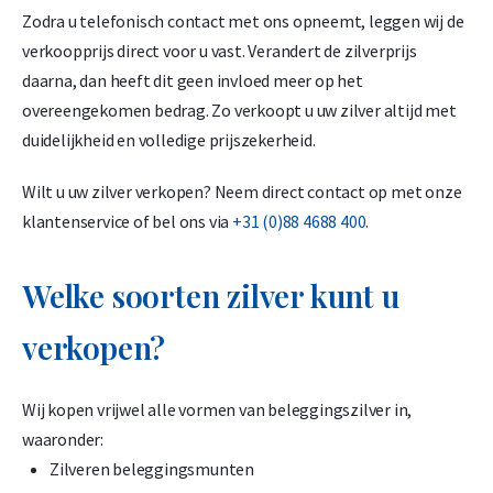
-
+
Zodra u telefonisch contact met ons opneemt, leggen wij de
€
1.189,
66
verkoopprijs direct voor u vast. Verandert de zilverprijs
daarna, dan heeft dit geen invloed meer op het
overeengekomen bedrag. Zo verkoopt u uw zilver altijd met
Umicore 20 gram goudbaar
duidelijkheid en volledige prijszekerheid.
1,50% onder spot
Wilt u uw zilver verkopen? Neem direct contact op met onze
-
+
klantenservice of bel ons via
+31 (0)88 4688 400
.
€
2.379,
32
Welke soorten zilver kunt u
Umicore 1 t/oz goudbaar
verkopen?
1,50% onder spot
-
+
Wij kopen vrijwel alle vormen van beleggingszilver in,
€
3.699,
84
waaronder:
Zilveren beleggingsmunten