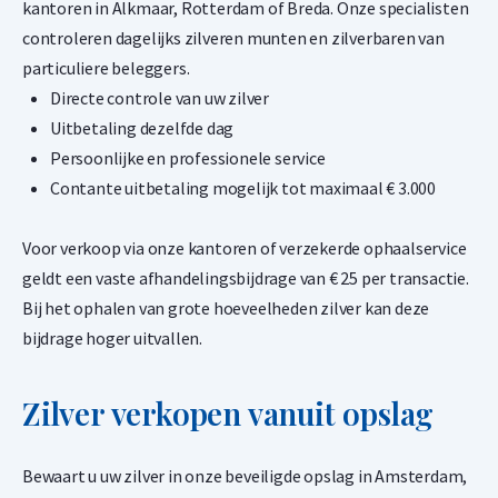
kantoren in Alkmaar, Rotterdam of Breda. Onze specialisten
1,50% onder spot
controleren dagelijks zilveren munten en zilverbaren van
-
+
particuliere beleggers.
€
5.948,
30
Directe controle van uw zilver
Uitbetaling dezelfde dag
Persoonlijke en professionele service
Valcambi CombiBar 100 x 1 gram goudbaar
Contante uitbetaling mogelijk tot maximaal € 3.000
1,50% onder spot
-
+
Voor verkoop via onze kantoren of verzekerde ophaalservice
€
11.896,
60
geldt een vaste afhandelingsbijdrage van € 25 per transactie.
Bij het ophalen van grote hoeveelheden zilver kan deze
bijdrage hoger uitvallen.
Umicore 1 gram goudbaar
1,50% onder spot
Zilver verkopen vanuit opslag
-
+
€
118,
97
Bewaart u uw zilver in onze beveiligde opslag in Amsterdam,