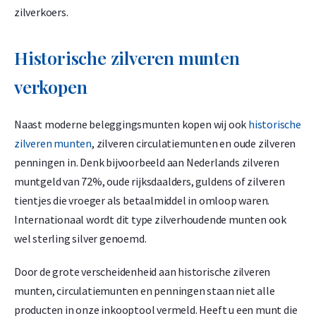
zilverkoers.
Argor Heraeus 20 gram goudbaar
1,50% onder spot
Historische zilveren munten
-
+
verkopen
€
2.379,
32
Naast moderne beleggingsmunten kopen wij ook
historische
zilveren munten
, zilveren circulatiemunten en oude zilveren
Argor Heraeus 1 t/oz goudbaar
penningen in. Denk bijvoorbeeld aan Nederlands zilveren
1,50% onder spot
muntgeld van 72%, oude rijksdaalders, guldens of zilveren
-
+
tientjes die vroeger als betaalmiddel in omloop waren.
€
3.699,
84
Internationaal wordt dit type zilverhoudende munten ook
wel sterling silver genoemd.
Door de grote verscheidenheid aan historische zilveren
Argor Heraeus 50 gram goudbaar
munten, circulatiemunten en penningen staan niet alle
1,50% onder spot
producten in onze inkooptool vermeld. Heeft u een munt die