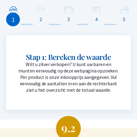
€
1.189,
66
1
2
3
4
5
C. Hafner 10 x 1 gram goudbaar smartpack
1,50% onder spot
-
+
Stap 1: Bereken de waarde
€
1.189,
66
Wilt u zilver verkopen? U kunt uw baren en
munten eenvoudig op deze webpagina opzoeken.
Per product is onze inkoopprijs aangegeven. Vul
C. Hafner 20 gram goudbaar
eenvoudig de aantallen in en aan de rechterkant
1,50% onder spot
ziet u het overzicht met de totaal waarde.
-
+
€
2.379,
32
9.2
C. Hafner 1 troy ounce goudbaar