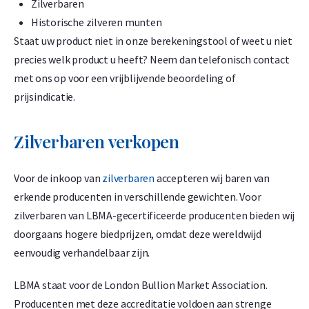
Zilverbaren
Umicore 50 gram goudbaar
Historische zilveren munten
1,50% onder spot
Staat uw product niet in onze berekeningstool of weet u niet
-
+
precies welk product u heeft? Neem dan telefonisch contact
€
5.948,
30
met ons op voor een vrijblijvende beoordeling of
prijsindicatie.
Umicore 100 gram goudbaar
Zilverbaren verkopen
1,50% onder spot
-
+
Voor de inkoop van
zilverbaren
accepteren wij baren van
€
11.896,
60
erkende producenten in verschillende gewichten. Voor
zilverbaren van LBMA-gecertificeerde producenten bieden wij
doorgaans hogere biedprijzen, omdat deze wereldwijd
Umicore 100 gram goudbaar - casted
eenvoudig verhandelbaar zijn.
1,50% onder spot
LBMA staat voor de London Bullion Market Association.
-
+
Producenten met deze accreditatie voldoen aan strenge