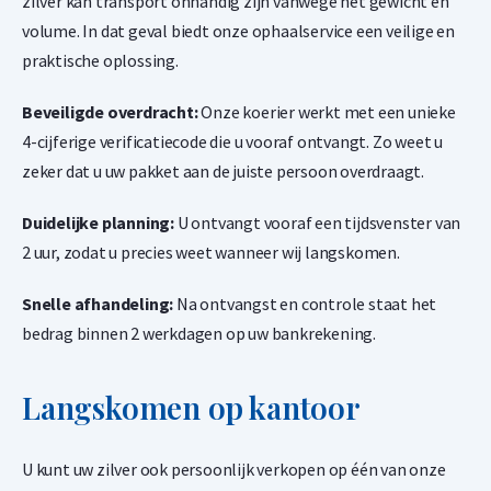
zilver kan transport onhandig zijn vanwege het gewicht en
€
1.189,
66
volume. In dat geval biedt onze ophaalservice een veilige en
praktische oplossing.
Valcambi CombiBar 20 x 1 gram goudbaar
Beveiligde overdracht:
Onze koerier werkt met een unieke
1,50% onder spot
4-cijferige verificatiecode die u vooraf ontvangt. Zo weet u
-
+
zeker dat u uw pakket aan de juiste persoon overdraagt.
€
2.379,
32
Duidelijke planning:
U ontvangt vooraf een tijdsvenster van
2 uur, zodat u precies weet wanneer wij langskomen.
Valcambi CombiBar 50 x 1 gram goudbaar
Snelle afhandeling:
Na ontvangst en controle staat het
1,50% onder spot
bedrag binnen 2 werkdagen op uw bankrekening.
-
+
€
5.948,
30
Langskomen op kantoor
U kunt uw zilver ook persoonlijk verkopen op één van onze
Valcambi CombiBar 100 x 0.5 gram goudbaar