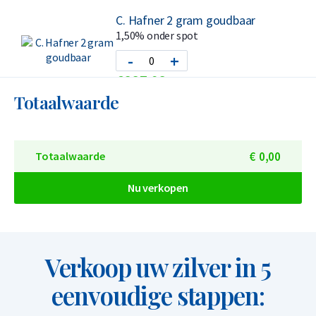
C. Hafner 2 gram goudbaar
1,50% onder spot
-
+
€
237,
93
Totaalwaarde
C. Hafner 5 gram goudbaar
€
0,
00
Totaalwaarde
1,50% onder spot
-
+
Nu verkopen
€
594,
83
Verkoop uw zilver in 5
C. Hafner 10 gram goudbaar
1,50% onder spot
eenvoudige stappen:
-
+