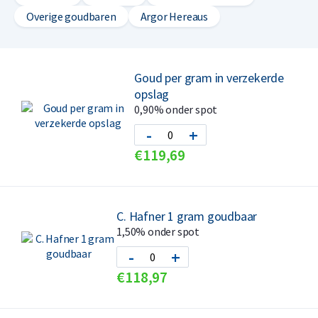
Overige goudbaren
Argor Hereaus
Goud per gram in verzekerde
opslag
0,90% onder spot
-
+
€
119,
69
C. Hafner 1 gram goudbaar
1,50% onder spot
-
+
€
118,
97