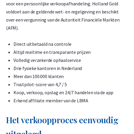
-
+
voor een persoonlijke verkoopafhandeling. Holland Gold
€
29.741,
51
voldoet aan de geldende wet- en regelgeving en beschikt
over een vergunning van de Autoriteit Financiële Markten
(AFM).
C. Hafner 500 gram goudbaar
Direct uitbetaald na controle
1,50% onder spot
Altijd realtime en transparante prijzen
-
+
Volledig verzekerde ophaalservice
€
59.483,
02
Drie fysieke kantoren in Nederland
Meer dan 100.000 klanten
Trustpilot-score van 4,7 / 5
C. Hafner 1 kilogram goudbaar
Koop, verkoop, opslag en 24/7 handelen via de app
1,50% onder spot
Erkend affiliate member van de LBMA
-
+
€
118.966,
03
Het verkoopproces eenvoudig
uitgelegd