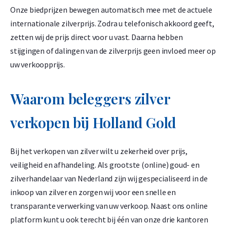
Onze biedprijzen bewegen automatisch mee met de actuele
internationale zilverprijs. Zodra u telefonisch akkoord geeft,
C. Hafner 100 gram goudbaar
zetten wij de prijs direct voor u vast. Daarna hebben
1,50% onder spot
stijgingen of dalingen van de zilverprijs geen invloed meer op
-
+
uw verkoopprijs.
€
11.896,
60
Waarom beleggers zilver
C. Hafner 100 gram goudbaar - casted
verkopen bij Holland Gold
1,50% onder spot
-
+
Bij het verkopen van zilver wilt u zekerheid over prijs,
€
11.896,
60
veiligheid en afhandeling. Als grootste (online) goud- en
zilverhandelaar van Nederland zijn wij gespecialiseerd in de
inkoop van zilver en zorgen wij voor een snelle en
C. Hafner 250 gram goudbaar
transparante verwerking van uw verkoop. Naast ons online
1,50% onder spot
platform kunt u ook terecht bij één van onze drie kantoren