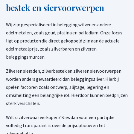
bestek en siervoorwerpen
Wij zijn gespecialiseerd in beleggingszilver en andere
Valcambi 100 gram goudbaar opslag Zwitserland
1,50% onder spot
edelmetalen, zoals goud, platina en palladium. Onze focus
ligt op producten die direct gekoppeld zijn aan de actuele
-
+
edelmetaalprijs, zoals zilverbaren en zilveren
€
11.896,
60
beleggingsmunten.
Zilveren sieraden, zilverbestek en zilveren siervoorwerpen
Valcambi 250 gram goudbaar opslag Zwitserland
worden anders gewaardeerd dan beleggingszilver. Hierbij
1,50% onder spot
spelen factoren zoals ontwerp, slijtage, legering en
-
+
omsmelting een belangrijke rol. Hierdoor kunnen biedprijzen
€
29.741,
51
sterk verschillen.
Wilt u zilverwaar verkopen? Kies dan voor een partij die
volledig transparant is over de prijsopbouw en het
Valcambi 500 gram goudbaar opslag Zwitserland
zilvergehalte.