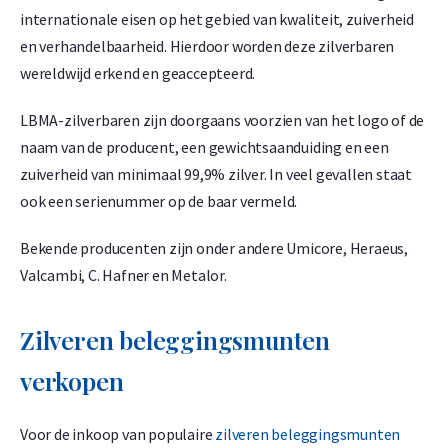
€
11.896,
60
internationale eisen op het gebied van kwaliteit, zuiverheid
en verhandelbaarheid. Hierdoor worden deze zilverbaren
wereldwijd erkend en geaccepteerd.
Umicore 250 gram goudbaar
1,50% onder spot
LBMA-zilverbaren zijn doorgaans voorzien van het logo of de
-
+
naam van de producent, een gewichtsaanduiding en een
€
29.741,
51
zuiverheid van minimaal 99,9% zilver. In veel gevallen staat
ook een serienummer op de baar vermeld.
Bekende producenten zijn onder andere Umicore, Heraeus,
Umicore 500 gram goudbaar
Valcambi, C. Hafner en Metalor.
1,50% onder spot
-
+
Zilveren beleggingsmunten
€
59.483,
02
verkopen
Umicore 1 kilogram goudbaar
Voor de inkoop van populaire
zilveren beleggingsmunten