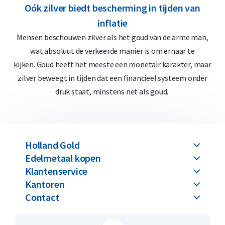
Holland Gold biedt een terugkoopgarantie voor alle zilveren
Oók zilver biedt bescherming in tijden van
munten die u bij ons koopt. Heeft u de zilveren munten niet
inflatie
bij ons gekocht? Ook deze zilveren munten kopen wij in.
Mensen beschouwen zilver als het goud van de arme man,
wat absoluut de verkeerde manier is om ernaar te
kijken. Goud heeft het meeste een monetair karakter, maar
zilver beweegt in tijden dat een financieel systeem onder
druk staat, minstens net als goud.
Holland Gold
Edelmetaal kopen
Klantenservice
Kantoren
Contact