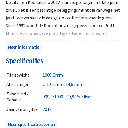
De zilveren Kookaburra 2012 munt is geslagen in 1 kilo puur
zilver. Het is een prachtige beleggingsmunt die vanwege het
jaarlijkse vernieuwde design ook collectors waarde geniet.
Sinds 1992 wordt de Kookaburra uitgegeven door de Perth
Mint in Australië. Deze prachtige zilveren munt wordt
geleverd in een stevige plastic capsule, waardoor de munten
Meer informatie
in goede conditie blijft.
Specificaties
Algemene informatie
De 1 kilo Zilveren Kookaburra 2012 heeft een zuiverheid van
Fijn gewicht
1000 Gram
999/1000 en nominale waarde van 30 Australian
Afmetingen
Ø 101 mm x 14,6 mm
Dollar. Hiermee is de Kookaburra een wettig betaalmiddel en
Zuiverheid /
valt deze onder margeregeling waardoor geen btw gerekend
999,9/1000 - 99,99% Zilver
Gehalte
wordt over de zilverwaarde. Bekend van haar rauwe vogelroep
Jaar van uitgifte
2012
die door heel Australië weerklinkt staat de Kookaburra sinds
1992 trots op deze Australische zilveren kilomunt.
Meer specificaties tonen