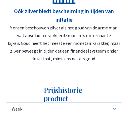
Zwitserland of Singapore), hoeft u eveneens geen btw te
Oók zilver biedt bescherming in tijden van
betalen. Dit maakt het een interessante optie voor
inflatie
langetermijnbeleggers.
Mensen beschouwen zilver als het goud van de arme man,
De edelmetaalrekening
: u koopt btw-vrij fysiek zilver per
wat absoluut de verkeerde manier is om ernaar te
kijken. Goud heeft het meeste een monetair karakter, maar
gram tegen de scherpste prijs.
zilver beweegt in tijden dat een financieel systeem onder
Levering & Verpakking
druk staat, minstens net als goud.
• Verzekerde verzending of afhalen op afspraak in Alkmaar,
Rotterdam of Breda
Prijshistorie
• Veilige en verzekerde opslag mogelijk via
Holland Gold Safe
product
Waarom kiezen voor de 1 kilogram
Umicore zilverbaar
• 99,9% puur zilver