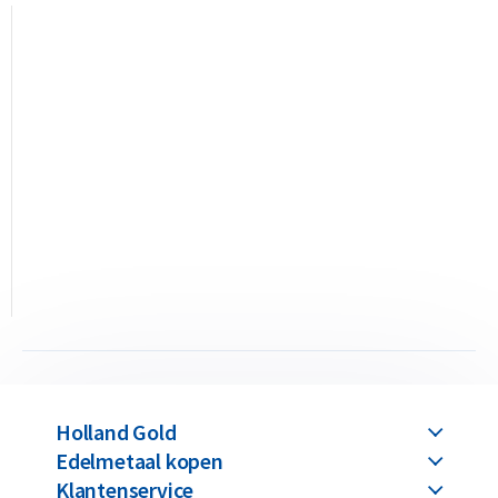
• LBMA-geaccrediteerd met internationale Good Delivery-
status
• Terugkoopgarantie via Holland Gold
Ontwerp
Elke 1 kilo zilverbaar heeft een zuiverheid van 99,9% puur
zilver. Op de baar staan Umicore, het zilvergehalte, een uniek
baarnummer en het gewicht van 1 kilogram vermeld. Dankzij
de LBMA-accreditatie worden deze zilverbaren wereldwijd
erkend en zijn ze ook in het buitenland eenvoudig
verhandelbaar.
Deze zilverbaren zijn gemarkeerd met het officiële “Umicore
Holland Gold
Feinsilber 999” keurmerk en worden geproduceerd in België
Edelmetaal kopen
door Umicore. Deze producent bestaat al sinds 1800, is sinds
Klantenservice
1930 LBMA-geaccrediteerd en staat sindsdien op de Good