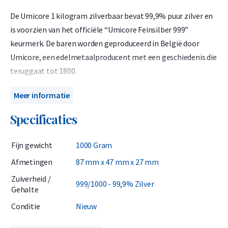
De Umicore 1 kilogram zilverbaar bevat 99,9% puur zilver en
is voorzien van het officiële “Umicore Feinsilber 999”
keurmerk. De baren worden geproduceerd in België door
Umicore, een edelmetaalproducent met een geschiedenis die
teruggaat tot 1800.
Umicore is sinds 1930 geaccrediteerd door de London Bullion
Meer informatie
Market Association (LBMA) en staat sindsdien op de
Specificaties
prestigieuze Good Delivery List. Dit betekent dat Umicore-
zilverbaren wereldwijd erkend zijn en zonder verdere analyse
Fijn gewicht
1000 Gram
direct verhandeld kunnen worden.
Afmetingen
87 mm x 47 mm x 27 mm
Belangrijk om te weten
Zuiverheid /
999/1000 - 99,9% Zilver
Gehalte
Over zilveren kilobaren moet in Nederland 21% btw worden
Conditie
Nieuw
berekend. Deze btw is al verwerkt in de prijs in onze webshop.
Zakelijke kopers kunnen de btw soms terugvorderen