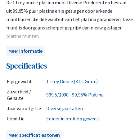
De 1 troy ounce platina munt Diverse Producenten bestaat
uit 99,95% puur platina en is geslagen door erkende
munthuizen die de kwaliteit van het platina garanderen. Deze
munt is doorgaans scherper geprijsd dan nieuw geslagen
platina munten.
Wanneer u dit product bestelt weet u van tevoren niet welke
Meer informatie
munt u gaat ontvangen. Het kan één van de bekende munten
Specificaties
van onze website zijn, maar het kan ook zo zijn dat u een
munt ontvangt die wij normaal niet op onze website
Fijn gewicht
1 Troy Ounce (31,1 Gram)
verkopen. Voorbeelden hiervan zijn speciale uitgiften,
munten met een specifiek thema of munten die in kleinere
Zuiverheid /
999,5/1000 - 99,95% Platina
Gehalte
oplagen geslagen worden.
Jaar van uitgifte
Diverse jaartallen
Dit product is aantrekkelijk voor de belegger die 1 troy ounce
Conditie
Eerder in omloop geweest
(31,103 gram) platina munten wil kopen voor de scherpste
prijs en het niet erg vindt om zich te laten verrassen met
Meer specificaties tonen
welke munten hij of zij ontvangt.
Helaas zijn deze munten