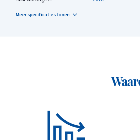
Ontwerp
Meer specificaties tonen
Op de voorzijde van de munt staat de Tempel van 
Tempel van de Hemel leiden de keizers van de Min
intermediair optraden tussen hemel en aarde. Tij
en om de gunst gevraagd van de goden voor een g
werd uitgevoerd heet het daoïsme. Dankzij de be
een legitieme leider. Op deze zijde staan ook d
Waaro
in het Mandarijn. Ook staat het jaartal waar de mun
Op de keerzijde staat een portret van de reuzenpa
natuurlijke habitat. De panda komt voor in delen
China. De Chinezen noemen de reuzenpanda: 大熊猫
dezelfde zijde staat het gewicht van de munt ''30 
nominale waarde van 500 Yuan.