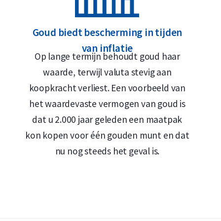
Wilt u uw
gouden munten verkopen
op de lange t
Goud biedt bescherming in tijden
terugkoopgarantie op alle gouden munten die u 
van inflatie
niet bij ons gekocht? Ook deze gouden munten ko
Op lange termijn behoudt goud haar
waarde, terwijl valuta stevig aan
koopkracht verliest. Een voorbeeld van
het waardevaste vermogen van goud is
dat u 2.000 jaar geleden een maatpak
kon kopen voor één gouden munt en dat
nu nog steeds het geval is.