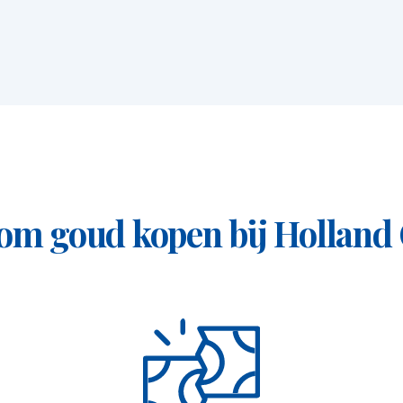
de Hemel die gevestigd is in Peking. In de
g-dynastie ceremonies waarbij zij als
dens deze rituele werden offers gebracht
oede oogst. De godsdienst die daarbij
middelingsrol werden de keizers gezien als
e woorden: ''Zhonghua Renmin Gongheguo''
m goud kopen bij Holland
t in is geslagen ''2020''.
nda. Deze is op de munt te vinden in zijn
 van Azië en leeft endemisch in delen van
 (dà xiong mao), oftewel grote kater. Op
gram'', de zuiverheid ''au 999'' en de