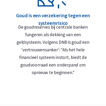
ermijn? Holland Gold biedt een
Goud is een verzekering tegen een
bij ons koopt. Heeft u de gouden munten
systeemrisico
pen wij in.
De goudreserves bij centrale banken
fungeren als dekking van een
geldsysteem. Volgens DNB is goud een
‘vertrouwensanker’: “Als het hele
financieel systeem instort, biedt de
goudvoorraad een onderpand om
opnieuw te beginnen.“