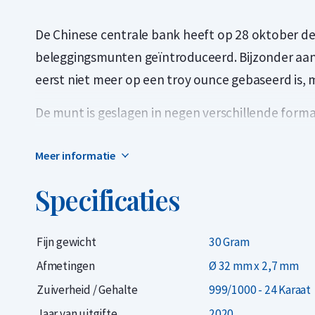
De Chinese centrale bank heeft op 28 oktober d
beleggingsmunten geïntroduceerd. Bijzonder aan
eerst niet meer op een troy ounce gebaseerd is,
De munt is geslagen in negen verschillende form
geslagen munt van de gouden versies. De andere
Meer informatie
gram, 3 gram, 8 gram, 15 gram, 50 gram, 100 gram
Specificaties
Algemene informatie
De gouden Panda munt 2020 is één van de reeks
Fijn gewicht
30 Gram
People's Republic of China. De munt is voor het 
Afmetingen
Ø 32 mm x 2,7 mm
van de panda verandert ieder jaar en is daarom 
Zuiverheid / Gehalte
999/1000 - 24 Karaat
munt wordt uitgegeven in verschillende maten e
Jaar van uitgifte
2020