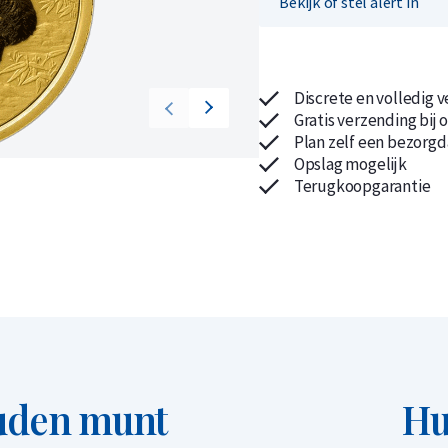
Bekijk of stel alert in
Discrete en volledig 
Gratis verzending bij 
Koop nu de meest voordelige zilveren munten en bare
Koop nu de meest voordelige gouden munten en bare
Plan zelf een bezorgd
Opslag mogelijk
Terugkoopgarantie
uden munt
Hu