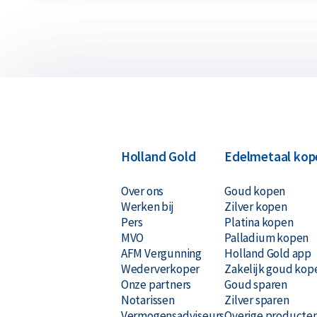
Holland Gold
Edelmetaal kop
Over ons
Goud kopen
Werken bij
Zilver kopen
Pers
Platina kopen
MVO
Palladium kopen
AFM Vergunning
Holland Gold app
Wederverkoper
Zakelijk goud kop
Onze partners
Goud sparen
Notarissen
Zilver sparen
Vermogensadviseurs
Overige producte