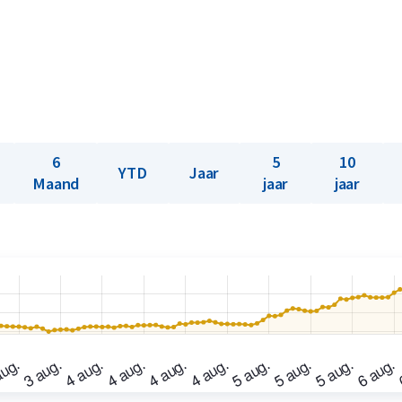
6
5
10
YTD
Jaar
Maand
jaar
jaar