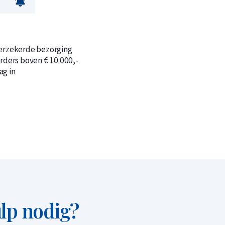
verzekerde bezorging
orders boven € 10.000,-
n
n
ag in
lp nodig?