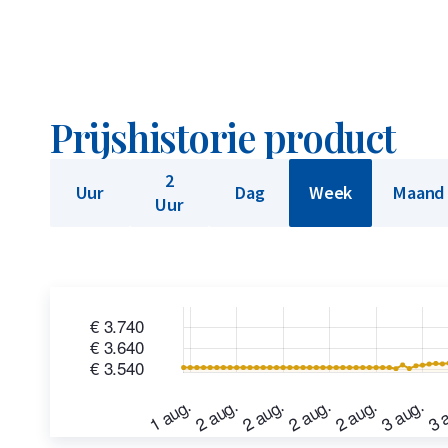
Prijshistorie product
2
Uur
Dag
Week
Maand
Uur