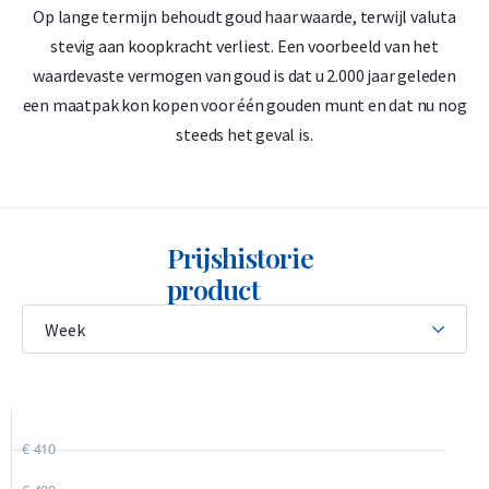
China. De Chinezen noemen de reuzenpanda: 大熊猫 (dà
Op lange termijn behoudt goud haar waarde, terwijl valuta
D
xiong mao), oftewel grote kater. Op dezelfde zijde staat het
stevig aan koopkracht verliest. Een voorbeeld van het
gewicht van de munt ''3 gram'', de zuiverheid ''au 999'' en de
waardevaste vermogen van goud is dat u 2.000 jaar geleden
‘
nominale waarde van 10 Yuan.
een maatpak kon kopen voor één gouden munt en dat nu nog
steeds het geval is.
Prijshistorie
product