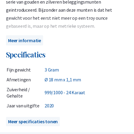
serie van gouden en zilveren beleggingsmunten
geïntroduceerd. Bijzonder aan deze munten is dat het
gewicht voor het eerst niet meer op een troy ounce
gebaseerd is, maar op het metrieke systeem.
De munt is geslagen in negen verschillende formaten. De
Meer informatie
andere gewichten van de gouden munt zijn Goud: 1 gram, 3
Specificaties
gram, 15 gram, 30 gram, 50 gram, 100 gram, 150 gram, 1
kilogram.
Fijn gewicht
3 Gram
Algemene informatie
Afmetingen
Ø 18 mm x 1,1 mm
De gouden Panda munt 2020 is één van de reeks panda
Zuiverheid /
999/1000 - 24 Karaat
Gehalte
munten die uitgegeven word door de People's Republic of
China. De munt is voor het eerst in 1982 geïntroduceerd. Het
Jaar van uitgifte
2020
ontwerp van de panda veranderd ieder jaar en is daarom
interessant voor verzamelaars. De Panda munt wordt
Meer specificaties tonen
uitgegeven in verschillende maten en denominaties.