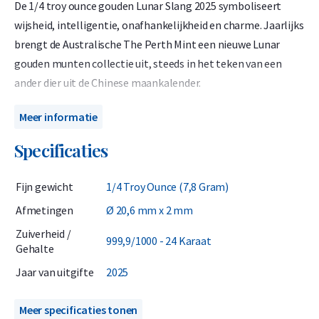
De 1/4 troy ounce gouden Lunar Slang 2025 symboliseert
wijsheid, intelligentie, onafhankelijkheid en charme. Jaarlijks
brengt de Australische The Perth Mint een nieuwe Lunar
gouden munten collectie uit, steeds in het teken van een
ander dier uit de Chinese maankalender.
Deze uitzonderlijk mooie en exclusieve beleggingsmunten
Meer informatie
zijn zeer gewild in Azië omwille van hun prachtige ontwerp
Specificaties
en symboliek. De gouden munten uit de Lunar collectie zijn
geslagen uit 999.9 puur goud en worden geleverd in een
Fijn gewicht
1/4 Troy Ounce (7,8 Gram)
beschermende harde plastic muntcapsule. De 1/4 troy ounce
gouden munt heeft een fijngewicht van 7,777 gram 24
Afmetingen
Ø 20,6 mm x 2 mm
karaats goud.
Zuiverheid /
999,9/1000 - 24 Karaat
Gehalte
Algemene informatie
Jaar van uitgifte
2025
The Perth Mint staat bekend om haar hoge standaarden.
Door de LBMA accreditatie zijn alle munten van The Perth
Meer specificaties tonen