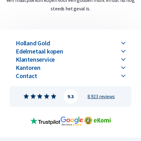
een maatpak kon kopen voor één gouden munt en dat nu nog
steeds het geval is.
Holland Gold
Edelmetaal kopen
Klantenservice
Kantoren
Contact
9.3
8.923 reviews