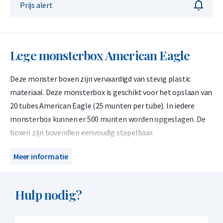
Prijs alert
Lege monsterbox American Eagle
Deze monster boxen zijn vervaardigd van stevig plastic
materiaal. Deze monsterbox is geschikt voor het opslaan van
20 tubes American Eagle (25 munten per tube). In iedere
monsterbox kunnen er 500 munten worden opgeslagen. De
boxen zijn bovendien eenvoudig stapelbaar.
De monsterbox komt niet rechtstreeks van de leverancier. De
Meer informatie
monsterbox kan krassen bevaten. De monsterbox kan
eventueel verpakkingsstickers bevatten, die over het
Hulp nodig?
algemeen gemakkelijk te verwijderen zijn.