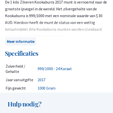
De 1 kilo Zilveren Kookaburra 2017 munt is vernoemd naar de
grootste ijsvogel in de wereld. Het zilvergehalte van de
Kookaburra is 999/1000 met een nominale waarde van $ 30
AUD. Hierdoor heeft de munt de status van een wettig
betaalmiddel. Alle Kookaburra munten worden standaard
geleverd in een harde plastic capsule.
Meer informatie
Algemene informatie
Specificaties
De zilveren Kookaburra is voor het eerst uitgegeven in 1990
door het Australische Perth Mint in één troy ounce. Pas een
Zuiverheid /
999/1000 - 24 Karaat
Gehalte
jaar later zijn daar varianten in 2 troy ounce, 10 troy ounce en
een kilogram aan toegevoegd. Jaarlijks wordt het design van
Jaar van uitgifte
2017
de Kookaburra aangepast, mede daardoor is de munt ook erg
Fijn gewicht
1000 Gram
populair bij verzamelaars. De munt heeft een nominale
waarde van 30 Dollar, de intrinsieke waarde van de munt is
Hulp nodig?
veel hoger, want die wordt bepaald door de zilverprijs. De
munt heeft een gewicht van 1000 gram, een zuiverheid van