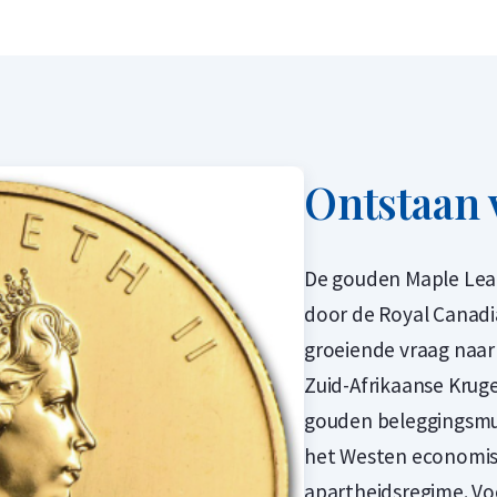
Ontstaan 
De gouden Maple Leaf
door de Royal Canadi
groeiende vraag naa
Zuid-Afrikaanse Kruge
gouden beleggingsmu
het Westen economisc
apartheidsregime. Voo