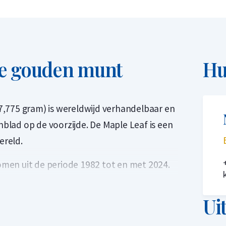
ce gouden munt
Hu
,775 gram) is wereldwijd verhandelbaar en
lad op de voorzijde. De Maple Leaf is een
ereld.
komen uit de periode 1982 tot en met 2024.
st geslagen en was daarmee de eerste
tewel 24 karaat goud. De gewichtseenheid
Ui