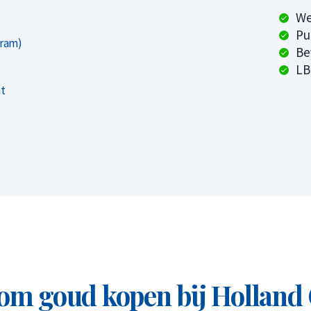
The Royal Canadian Mint, een wereldberoemd
We
Pu
, betrouwbaarheid en hoogwaardige
Gram)
Be
LB
at
 1/4 troy ounce
75 gram)
m goud kopen bij Holland