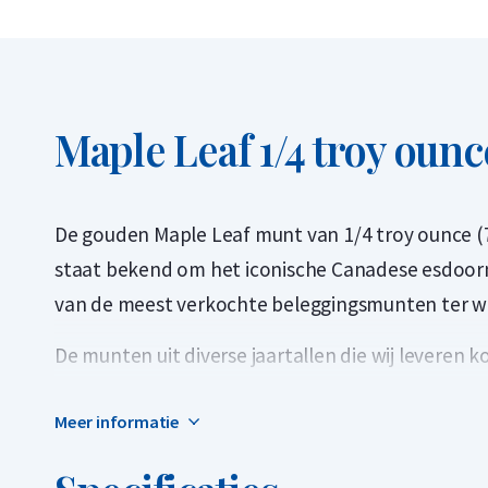
Maple Leaf 1/4 troy oun
De gouden Maple Leaf munt van 1/4 troy ounce (7
staat bekend om het iconische Canadese esdoornb
van de meest verkochte beleggingsmunten ter w
De munten uit diverse jaartallen die wij leveren 
De gouden Maple Leaf werd in 1979 voor het eer
Meer informatie
beleggingsmunt met een puurheid van 99,99% of
van 1/4 troy ounce werd geïntroduceerd in 1982.