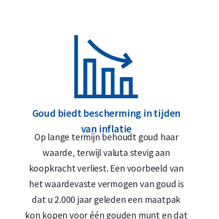
Verzekerde verzending of afhalen op afspraak in Alk
Per stuk verpakt in een kunststof munthoesje
Veilige en verzekerde opslag mogelijk via
Holland Gol
Ontwerp
De gouden Maple Leaf munt is een toonbeeld van 
Goud biedt bescherming in tijden
ontwerp. Op de voorzijde staat het officiële port
van inflatie
Koning Charles III (2024–heden), vergezeld van h
Op lange termijn behoudt goud haar
10 Canadese dollars. Door de jaren heen hebben v
waarde, terwijl valuta stevig aan
II op de munt gestaan. De achterzijde, ontworpen
koopkracht verliest. Een voorbeeld van
esdoornblad – het nationale symbool van Canad
het waardevaste vermogen van goud is
zuiverheid: “9999 FINE GOLD / OR PUR”. Deze zijde
dat u 2.000 jaar geleden een maatpak
nauwelijks veranderd.
kon kopen voor één gouden munt en dat