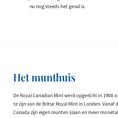
nu nog steeds het geval is.
Prijs en Verkoopwaarde
Wilt u uw
gouden munten verkopen
? Holland Go
munt. Ook munten die u niet bij ons hebt gekocht
kopje ‘verkopen aan ons’ kunt u zien wat wij voo
Het munthuis
De Royal Canadian Mint werd opgericht in 1908 o
te zijn van de Britse Royal Mint in Londen. Vana
Canada zijn eigen munten slaan en meer moneta