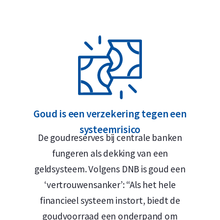
maar, Rotterdam of Breda
d Safe
vakmanschap, veiligheid en verfijnd
Goud is een verzekering tegen een
ret van Koningin Elizabeth II (1982–2023) of
systeemrisico
et uitgiftejaar en de nominale waarde van
De goudreserves bij centrale banken
ier verschillende portretten van Elizabeth
fungeren als dekking van een
 door Walter Ott, toont het iconische
geldsysteem. Volgens DNB is goud een
a – samen met het gewicht en de
‘vertrouwensanker’: “Als het hele
 is sinds de introductie van de munt
financieel systeem instort, biedt de
goudvoorraad een onderpand om