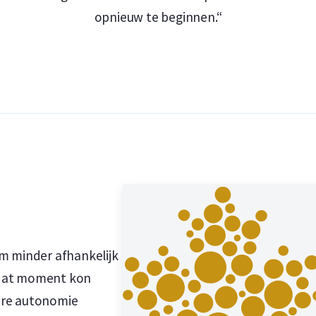
opnieuw te beginnen.“
ld biedt een terugkoopgarantie op deze
, kopen wij in. Op onze website onder het
r de munt betalen.
m minder afhankelijk
f dat moment kon
ire autonomie