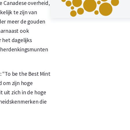
de Canadese overheid,
elijk te zijn van
nder meer de gouden
aarnaast ook
 het dagelijks
en herdenkingsmunten
t: “To be the Best Mint
d om zijn hoge
 uit zich in de hoge
gheidskenmerken die