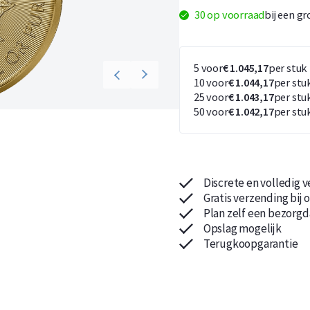
30 op voorraad
bij een g
5 voor
€ 1.045,17
per stuk
10 voor
€ 1.044,17
per stu
Koop nu de meest voordelige zilveren munten en bare
Koop nu de meest voordelige gouden munten en bare
25 voor
€ 1.043,17
per stu
50 voor
€ 1.042,17
per stu
Discrete en volledig 
Gratis verzending bij 
Plan zelf een bezorgd
Opslag mogelijk
Terugkoopgarantie