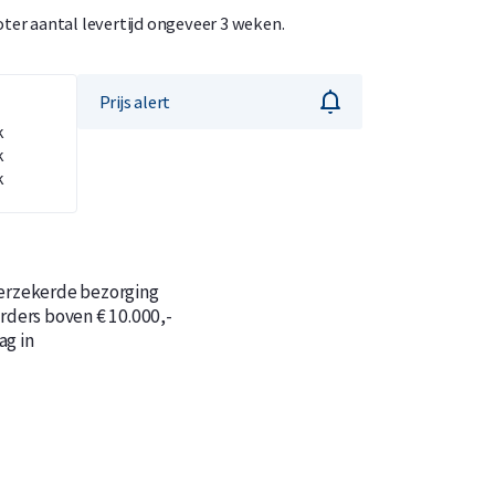
roter aantal levertijd ongeveer 3 weken.
Prijs alert
k
n
n
k
k
verzekerde bezorging
orders boven € 10.000,-
ag in