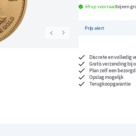
69 op voorraad
bij een g
Prijs alert
Koop nu de meest voordelige zilveren munten en bare
Koop nu de meest voordelige gouden munten en bare
Discrete en volledig 
Gratis verzending bij 
Plan zelf een bezorgd
Opslag mogelijk
Terugkoopgarantie