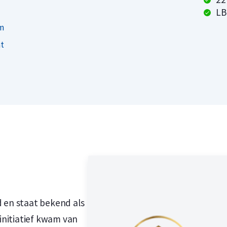
den munt tegen een aantrekkelijke prijs.
LB
eleggingsmunten. Wereldwijd zijn inmiddels
mm
slagen, waarmee deze munt de meest
at
d 1/10 troy ounce gouden
eleggingsmunt ter wereld
anse springbok
d en staat bekend als
nitiatief kwam van