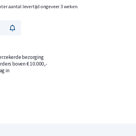
roter aantal levertijd ongeveer 3 weken.
n
n
verzekerde bezorging
orders boven € 10.000,-
ag in