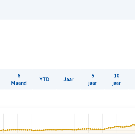
6
5
10
YTD
Jaar
Maand
jaar
jaar