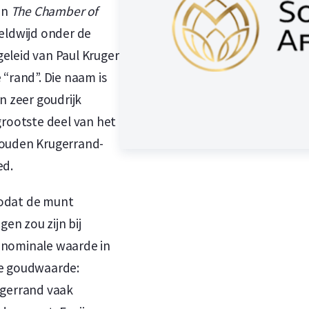
in
The Chamber of
reldwijd onder de
eleid van Paul Kruger
maar, Rotterdam of Breda
 “rand”. Die naam is
en zeer goudrijk
d Safe
grootste deel van het
gouden Krugerrand-
jd Bekend
ed.
zodat de munt
967 door The South African Mint. De munt
n zou zijn bij
am (1/10 troy ounce) puur goud. Door de
 nominale waarde in
 dan een 24 karaats munt van hetzelfde
de goudwaarde:
6,67/1000) en 8,33% koper. De 1/10 troy
ugerrand vaak
an 0,28 gram koper en 3,11 gram goud. De