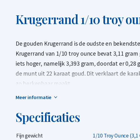
Krugerrand 1/10 troy o
De gouden Krugerrand is de oudste en bekendste 
Krugerrand van 1/10 troy ounce bevat 3,11 gram 
iets hoger, namelijk 3,393 gram, doordat er 0,28
de munt uit 22 karaat goud. Dit verklaart de kar
zo herkenbaar maakt.
Meer informatie
Omdat de Krugerrand exact 1/10 troy ounce goud
voor andere 1/10 troy ounce 24 karaats gouden m
Specificaties
waarderen de Krugerrand juist vanwege de unieke
krasbestendiger is dan een munt van puur goud.
Fijn gewicht
1/10 Troy Ounce (3,1