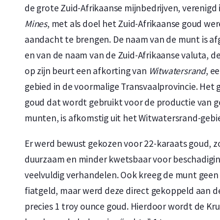
de grote Zuid-Afrikaanse mijnbedrijven, verenigd 
Levering en Verpakking
Mines
, met als doel het Zuid-Afrikaanse goud we
aandacht te brengen. De naam van de munt is afg
Verzekerde verzending of afhalen op afspraak in Alk
en van de naam van de Zuid-Afrikaanse valuta, de
Per stuk verpakt in een kunststof munthoesje
op zijn beurt een afkorting van
Witwatersrand
, e
Veilige en verzekerde opslag mogelijk via
Holland Gol
gebied in de voormalige Transvaalprovincie. Het 
goud dat wordt gebruikt voor de productie van 
Ontwerp: Duurzaam en Wereldwi
munten, is afkomstig uit het Witwatersrand-gebi
Er werd bewust gekozen voor 22-karaats goud, 
De Krugerrand werd voor het eerst geslagen in 1
duurzaam en minder kwetsbaar voor beschadiginge
bevat, net als andere beleggingsmunten, 3,11 gr
veelvuldig verhandelen. Ook kreeg de munt geen
gebruikte goudlegering is de munt iets zwaarder
fiatgeld, maar werd deze direct gekoppeld aan 
formaat. De legering bestaat uit 91,67% goud (91
precies 1 troy ounce goud. Hierdoor wordt de Kr
ounce Krugerrand weegt exact 3,393 gram, waarv