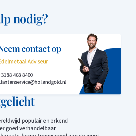
lp nodig?
Neem contact op
Edelmetaal Adviseur
+3188 468 8400
klantenservice@hollandgold.nl
tgelicht
reldwijd populair en erkend
er goed verhandelbaar
 karaats, koper toegevoegd aan de munt