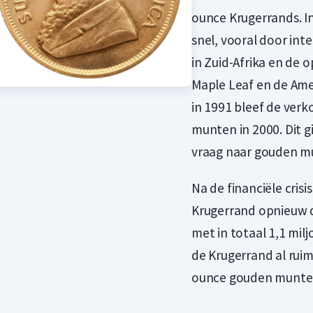
r de munt betalen.
ounce Krugerrands. I
snel, vooral door int
in Zuid-Afrika en de
Maple Leaf en de Ame
in 1991 bleef de verk
munten in 2000. Dit 
vraag naar gouden m
Na de financiële crisi
Krugerrand opnieuw 
met in totaal 1,1 mil
de Krugerrand al ruim 
ounce gouden munten