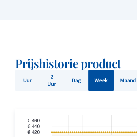
Prijshistorie product
2
Uur
Dag
Week
Maand
Uur