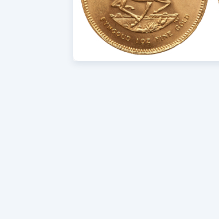
kopje ‘verkopen aan ons’ kunt u zien wat wij voo