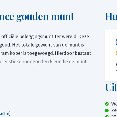
unce gouden munt
Hu
officiële beleggingsmunt ter wereld. Deze
goud. Het totale gewicht van de munt is
 gram koper is toegevoegd. Hierdoor bestaat
akteristieke roodgouden kleur die de munt
 bevat, doet deze qua waarde niet onder
Ui
unten, zoals de Maple Leaf. Veel beleggers
 kleur en het feit dat de munt
We
Ze
 Gram)
22