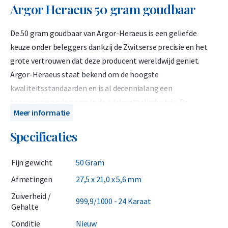
Argor Heraeus 50 gram goudbaar
De 50 gram goudbaar van Argor-Heraeus is een geliefde
keuze onder beleggers dankzij de Zwitserse precisie en het
grote vertrouwen dat deze producent wereldwijd geniet.
Argor-Heraeus staat bekend om de hoogste
kwaliteitsstandaarden en is al decennialang een
toonaangevende naam in de edelmetaalindustrie. De
Meer informatie
raffinaderij produceert internationaal erkende LBMA-
goudbaren die 999,9 puur goud (24-karaats) bevatten. De
Specificaties
Argor-Heraeus 50 gram goudbaar heeft een uniek
serienummer en wordt geleverd in een plastic
Fijn gewicht
50 Gram
blisterverpakking, die tevens dient als officieel
Afmetingen
27,5 x 21,0 x 5,6 mm
echtheidscertificaat.
Zuiverheid /
999,9/1000 - 24 Karaat
Argor-Heraeus is sinds 1961 geaccrediteerd door de LBMA
Gehalte
(London Bullion Market Association) en maakt deel uit van
Conditie
Nieuw