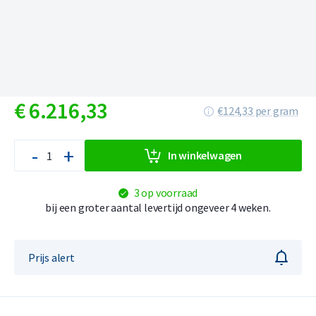
€
6.216,
33
€124,33 per gram
-
+
In winkelwagen
3 op voorraad
bij een groter aantal levertijd ongeveer 4 weken.
Prijs alert