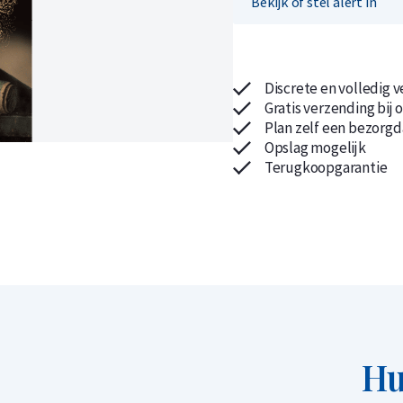
Bekijk of stel alert in
Discrete en volledig 
Gratis verzending bij 
Koop nu de meest voordelige zilveren munten en bare
Koop nu de meest voordelige gouden munten en bare
Plan zelf een bezorgd
Opslag mogelijk
Terugkoopgarantie
Hu