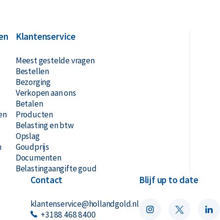
dens zijn vlucht door Europa dat hij op het
een van edelmetaal te maken. Pas in 1716
s failliete Frankrijk van Lodewijk iv: hij
en
Klantenservice
iergeld uit. Zijn succes was echter niet van
Meest gestelde vragen
eer bankbiljetten gedrukt werden en het
Bestellen
nieuw onderduiken om te overleven.
Bezorging
Verkopen aan ons
Betalen
en
Producten
Belasting en btw
Opslag
n
Goudprijs
Documenten
Belastingaangifte goud
Contact
Blijf up to date
klantenservice@hollandgold.nl
+3188 468 8400