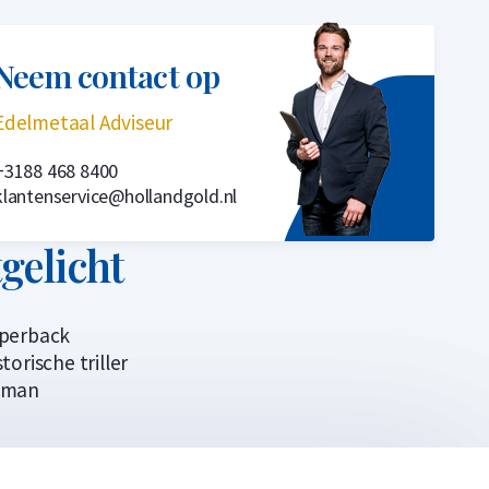
Neem contact op
Edelmetaal Adviseur
+3188 468 8400
klantenservice@hollandgold.nl
tgelicht
perback
torische triller
oman