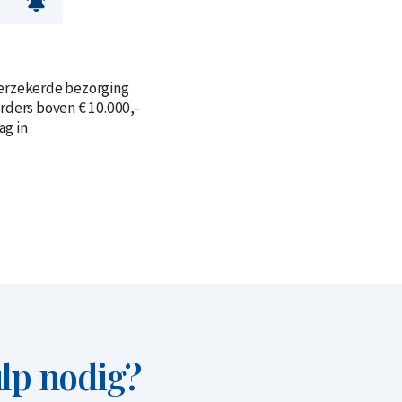
verzekerde bezorging
orders boven € 10.000,-
n
n
ag in
lp nodig?