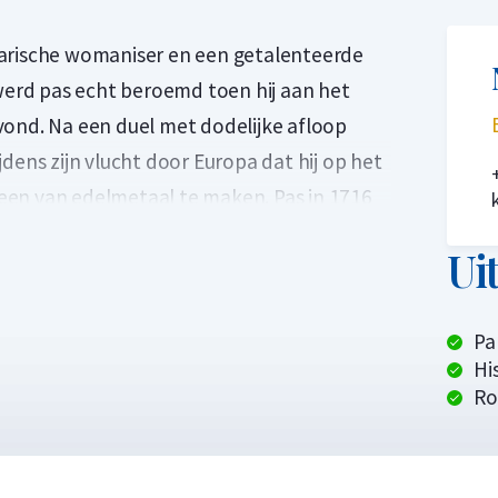
darische womaniser en een getalenteerde
erd pas echt beroemd toen hij aan het
vond. Na een duel met dodelijke afloop
dens zijn vlucht door Europa dat hij op het
een van edelmetaal te maken. Pas in 1716
s failliete Frankrijk van Lodewijk iv: hij
Ui
iergeld uit. Zijn succes was echter niet van
eer bankbiljetten gedrukt werden en het
nieuw onderduiken om te overleven.
Pa
His
darische womaniser en een getalenteerde
R
erd pas echt beroemd toen hij aan het
vond. Na een duel met dodelijke afloop