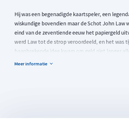
Hij was een begenadigde kaartspeler, een legen
wiskundige bovendien maar de Schot John Law w
eind van de zeventiende eeuw het papiergeld uit
werd Law tot de strop veroordeeld, en het was tij
baanbrekende idee kwam om geld niet langer all
kon hij zijn droom verwezenlijken, in het zo goed al
Meer informatie
richtte de Banque Royale op en gaf het eerste pap
lange duur, want toen er in het geheim steeds m
geld in razend tempo devalueerde, moest hij op
Hij was een begenadigde kaartspeler, een legen
wiskundige bovendien maar de Schot John Law w
eind van de zeventiende eeuw het papiergeld uit