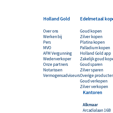
werd Law tot de strop veroordeeld, en het was tij
baanbrekende idee kwam om geld niet langer all
kon hij zijn droom verwezenlijken, in het zo goed al
Holland Gold
Edelmetaal kop
richtte de Banque Royale op en gaf het eerste pap
Over ons
Goud kopen
lange duur, want toen er in het geheim steeds m
Werken bij
Zilver kopen
geld in razend tempo devalueerde, moest hij op
Pers
Platina kopen
MVO
Palladium kopen
AFM Vergunning
Holland Gold app
Wederverkoper
Zakelijk goud kop
Onze partners
Goud sparen
Notarissen
Zilver sparen
Vermogensadviseurs
Overige producte
Goud verkopen
Zilver verkopen
Kantoren
Alkmaar
Arcadialaan 16B