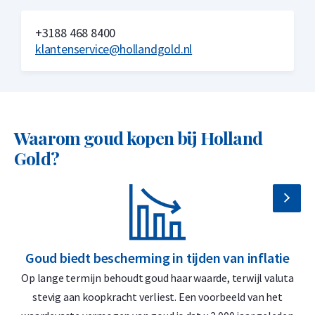
bij ons gekocht? Ook deze gouden munten kopen wij in.
+3188 468 8400
klantenservice@hollandgold.nl
Waarom goud kopen bij Holland
Gold?
Goud biedt bescherming in tijden van inflatie
G
Op lange termijn behoudt goud haar waarde, terwijl valuta
D
stevig aan koopkracht verliest. Een voorbeeld van het