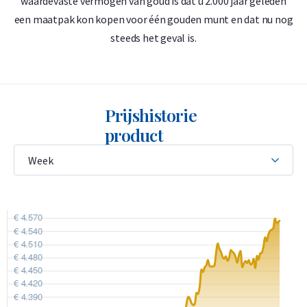
waardevaste vermogen van goud is dat u 2.000 jaar geleden
‘
een maatpak kon kopen voor één gouden munt en dat nu nog
steeds het geval is.
Prijshistorie
product