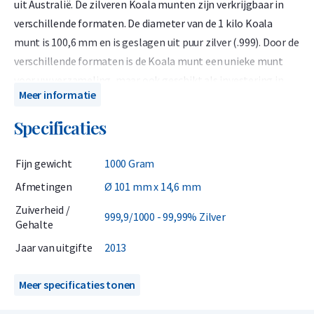
uit Australië. De zilveren Koala munten zijn verkrijgbaar in
verschillende formaten. De diameter van de 1 kilo Koala
munt is 100,6 mm en is geslagen uit puur zilver (.999). Door de
verschillende formaten is de Koala munt een unieke munt
voor uw verzameling, maar ook geschikt als investering in
Meer informatie
fysiek zilver. De zilveren Kaola munt wordt elk jaar opnieuw
voorzien van een uniek design.
Specificaties
De Koala munten zijn geslagen door The Perth Mint in
Fijn gewicht
1000 Gram
Australië. De zilveren Koala munt heeft een diameter van
100,6 mm. De munt weegt 1 kilo en is geslagen in .999 puur
Afmetingen
Ø 101 mm x 14,6 mm
zilver. Ieder jaar wordt het design van de Koala aangepast.
Zuiverheid /
999,9/1000 - 99,99% Zilver
Om deze reden is de Koala niet alleen populair onder
Gehalte
investeerders in fysiek zilver, maar ook onder verzamelaars
Jaar van uitgifte
2013
van zilveren munten.
Meer specificaties tonen
Het design van zilveren Koala munten