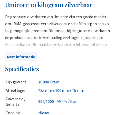
Umicore 10 kilogram zilverbaar
De grootste zilverbaren van Umicore zijn een goede manier
om LBMA-geaccrediteerd zilver aan te schaffen tegen een zo
laag mogelijke premium. Dit omdat bij de grotere zilverbaren
de productiekosten in verhouding veel lager zijn dan bij de
kleinste baren. Dit maakt deze baren een interessante keuze
voor beleggers.
Meer informatie
Let hierbij op dat zilverbaren zijn belast met 21% BTW en
Specificaties
met name interessant zijn voor zakelijke klanten, aangezien
de BTW aftrekbaar is. Wij adviseren particulieren om 1 troy
Fijn gewicht
10.000 Gram
ounce zilveren munten te kopen.
Afmetingen
235 mm x 100 mm x 75 mm
Indien u op termijn de zilverbaren van Umicore weer wenst te
Zuiverheid /
verkopen kunnen wij deze baren middels onze
999/1000 - 99,9% Zilver
Gehalte
terugkoopgarantie ook van u terugkopen. Wij kunnen u 98%
Conditie
Nieuw
van de op dat moment geldende zilverprijs bieden voor deze