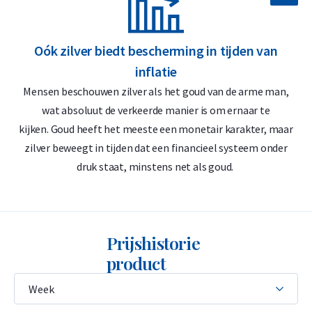
vorm. Het verschil tussen de casted en minted baren is louter
de productiemethode. Voor de waarde maakt dit geen
verschil, zowel bij aankoop als verkoop.
Oók zilver biedt bescherming in tijden van
Wilt u uw
zilverbaren verkopen
? Holland Gold biedt een
inflatie
terugkoopgarantie op alle zilverbaren die u bij ons heeft
Mensen beschouwen zilver als het goud van de arme man,
gekocht. Onder het kopje ‘verkopen aan ons’ op onze website
wat absoluut de verkeerde manier is om ernaar te
kunt u zien wat wij voor de munt betalen.
kijken. Goud heeft het meeste een monetair karakter, maar
zilver beweegt in tijden dat een financieel systeem onder
druk staat, minstens net als goud.
Prijshistorie
product