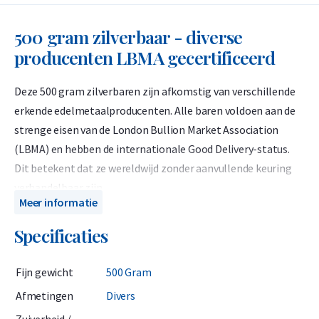
500 gram zilverbaar - diverse
producenten LBMA gecertificeerd
Deze 500 gram zilverbaren zijn afkomstig van verschillende
erkende edelmetaalproducenten. Alle baren voldoen aan de
strenge eisen van de London Bullion Market Association
(LBMA) en hebben de internationale Good Delivery-status.
Dit betekent dat ze wereldwijd zonder aanvullende keuring
verhandelbaar zijn.
Meer informatie
Het gaat om zilverbaren die eerder in de markt zijn geweest
Specificaties
en door ons zijn teruggekocht. Een zilverbaar van 500 gram is
een praktische keuze voor beleggers die een goede balans
Fijn gewicht
500 Gram
zoeken tussen prijs en flexibiliteit. In vergelijking met
grotere baren is de prijs per gram nog steeds scherp, terwijl u
Afmetingen
Divers
bij verkoop eenvoudiger kleinere delen kunt verhandelen.