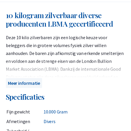
10 kilogram zilverbaar diverse
producenten LBMA gecertificeerd
Deze 10 kilo zilverbaren zijn een logische keuze voor
beleggers die in grotere volumes fysiek zilver willen
aanhouden. De baren zijn afkomstig van erkende smelterijen
en voldoen aan de strenge eisen van de London Bullion
Market Association (LBMA). Dankzij de internationale Good
Delivery-status zijn deze zilverbaren wereldwijd erkend en
Meer informatie
eenvoudig te verhandelen.
Specificaties
Binnen het assortiment behoren 10 kilo zilverbaren tot de
grotere formaten. Alleen de 15 kilo zilverbaar en de bekende
Fijn gewicht
10.000 Gram
1000 troy ounce zilverbaar (circa 31,1 kg) zijn nog groter. Dit
maakt de 10 kilo variant een interessante middenweg voor
Afmetingen
Divers
beleggers die efficiënt willen inkopen zonder direct naar de