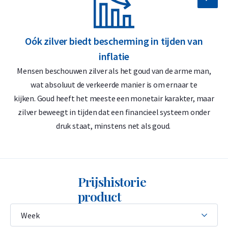
Geen 21% btw verschuldigd
Verzekerd
opgeslagen
buiten Europa
Oók zilver biedt bescherming in tijden van
Holland Gold biedt een terugkoopgarantie
inflatie
Jaarlijkse controle door een onafhankelijke accountant
Mensen beschouwen zilver als het goud van de arme man,
Geen btw over bewaarloon
wat absoluut de verkeerde manier is om ernaar te
kijken. Goud heeft het meeste een monetair karakter, maar
Opslag
zilver beweegt in tijden dat een financieel systeem onder
druk staat, minstens net als goud.
De baar ligt opgeslagen in een zwaarbeveiligd douanedepot
in Singapore, waardoor u geen btw betaalt over uw
investering. Onze kluislocatie voldoet aan het hoogste
veiligheidsniveau en uw edelmetaal is verzekerd voor de
Prijshistorie
volledige vervangingswaarde. De locaties voldoen aan de
product
strengste internationale veiligheidseisen (K10). Het
edelmetaal dat u bij Holland Gold Safe in opslag heeft, blijft