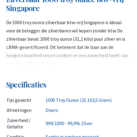
Singapore
De 1000 troy ounce zilverbaar btw-vrij Singapore is ideaal
voor de belegger die zilverbaren wil kopen zonder btw. De
zilverbaar bevat 1000 troy ounce (31,1 kilo) puur zilver en is
LBMA-gecertificeerd. Dit betekent dat de baar aan de
hoogste kwaliteitseisen voldoet en een zuiverheid heeft van
minimaal 999/1000 zilver.
Deze zilverbaar van 1000 troy ounce wordt veilig en verzekerd
Specificaties
opgeslagen in Singapore, waardoor u geen 21% btw betaalt
die normaal wel geheven wordt bij aankoop van zilverbaren
Fijn gewicht
1000 Troy Ounce (31.103,5 Gram)
in Nederland. Daarnaast zijn de productiekosten per kilo
lager doordat het een grotere baar betreft, waardoor u een
Afmetingen
Divers
scherpe prijs betaalt die dicht bij de spotprijs ligt. Dit maakt
Zuiverheid /
999/1000 - 99,9% Zilver
de baar extra interessant voor beleggers.
Gehalte
Conditie
Eerder in omloop geweest