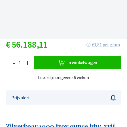
€
56.188,
11
€1,81 per gram
-
+
In winkelwagen
Levertijd ongeveer 6 weken
Prijs alert
Zilverbaar 1000 troy ounce btw-vrij