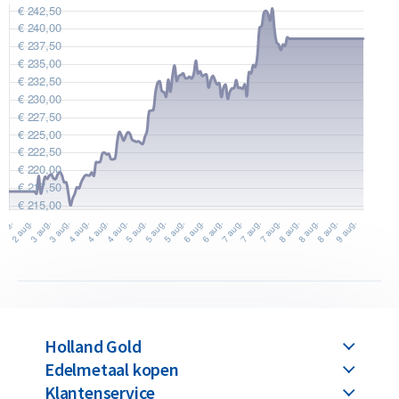
Waarom kiezen voor de 100 gram
Umicore zilverbaar
99,9% puur zilver
LBMA-geaccrediteerd met internationale Good Delivery-
status
Terugkoopgarantie via Holland Gold
Ontwerp
Elke zilverbaar heeft een zuiverheid van 99,9% puur zilver. Op
de baar staan de producent Umicore, het zilvergehalte en het
gewicht van 100 gram vermeld. Dankzij de LBMA-accreditatie
worden deze zilverbaren wereldwijd erkend en zijn ze ook in
Holland Gold
het buitenland eenvoudig verhandelbaar.
Edelmetaal kopen
Klantenservice
Deze zilverbaren zijn gemarkeerd met het officiële “Umicore