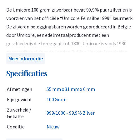
De Umicore 100 gram zilverbaar bevat 99,9% puur zilver en is
voorzien van het officiële “Umicore Feinsilber 999” keurmerk.
De zilveren beleggingsbaren worden geproduceerd in België
door Umicore, een edelmetaalproducent met een
geschiedenis die teruggaat tot 1800. Umicore is sinds 1930
geaccrediteerd door de London Bullion Market Association
Meer informatie
(LBMA) en staat sindsdien op de prestigieuze Good Delivery
List. Dit betekent dat Umicore-zilverbaren wereldwijd erkend
Specificaties
zijn en zonder verdere analyse direct verhandeld kunnen
worden.
Afmetingen
55 mm x 31 mm x 6 mm
Fijn gewicht
100 Gram
Belangrijk om te weten
Zuiverheid /
999/1000 - 99,9% Zilver
Gehalte
Over zilveren baren moet in Nederland 21% btw worden
Conditie
Nieuw
berekend. Deze btw is al verwerkt in de prijs in onze webshop.
Zakelijke kopers kunnen de btw somes terugvorderen