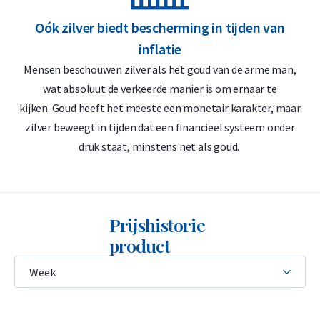
Zilverbaren
in opslag: wanneer u kiest voor opslag in een
Oók zilver biedt bescherming in tijden van
beveiligd douanedepot in het buitenland (bijvoorbeeld
inflatie
Zwitserland of Singapore), hoeft u eveneens geen btw te
Mensen beschouwen zilver als het goud van de arme man,
betalen. Dit maakt het een interessante optie voor
wat absoluut de verkeerde manier is om ernaar te
kijken. Goud heeft het meeste een monetair karakter, maar
langetermijnbeleggers.
zilver beweegt in tijden dat een financieel systeem onder
De edelmetaalrekening
: u koopt btw-vrij fysiek zilver per
druk staat, minstens net als goud.
gram tegen de scherpste prijs.
Levering & Verpakking
Prijshistorie
Verzekerde verzending of afhalen op afspraak in Alkmaar,
product
Rotterdam of Breda
Veilige en verzekerde opslag mogelijk via
Holland Gold Safe