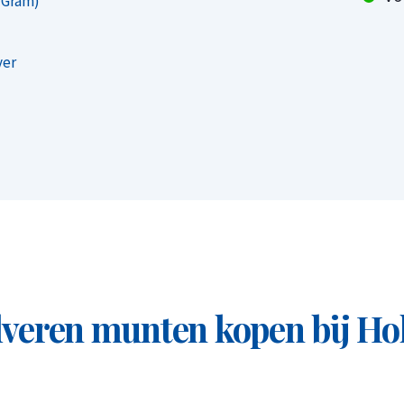
 Gram)
t te worden met welke munten zij
ver
et zijn dat u meerdere exemplaren van
telling van 5 munten is het mogelijk dat u 5
e dat u verschillende munten ontvangt. Wij
unten u zult krijgen.
nce zilveren munt Diverse
veren munten kopen bij Ho
pen