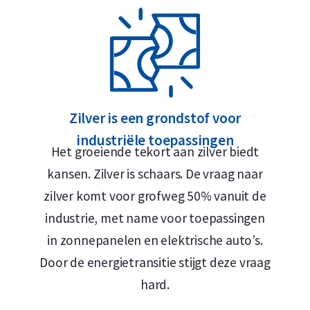
maar, Rotterdam of Breda
Zilver is een grondstof voor
industriële toepassingen
Het groeiende tekort aan zilver biedt
d Safe
kansen. Zilver is schaars. De vraag naar
astic capsule. Let op: de capsule kan
zilver komt voor grofweg 50% vanuit de
n.
industrie, met name voor toepassingen
in zonnepanelen en elektrische auto’s.
Door de energietransitie stijgt deze vraag
hard.
ld biedt een terugkoopgarantie op deze