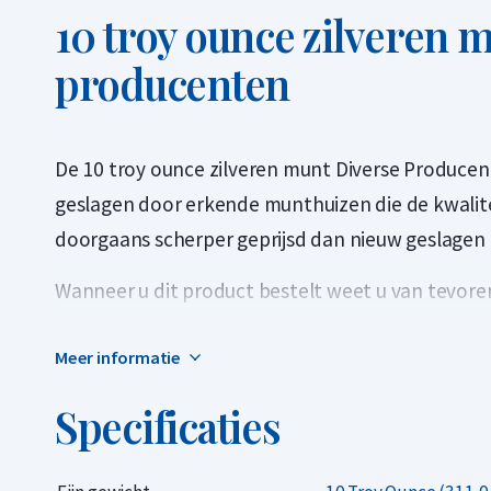
10 troy ounce zilveren m
producenten
De 10 troy ounce zilveren munt Diverse Producent
geslagen door erkende munthuizen die de kwalite
doorgaans scherper geprijsd dan nieuw geslagen 
Wanneer u dit product bestelt weet u van tevore
kan een van de bekende munten van onze website 
Meer informatie
munt ontvangt die wij normaal niet aanbieden. Vo
themamunten of munten die in kleinere oplagen z
Specificaties
De munten kunnen gebruikssporen of verkleuringe
voor beleggers die zilveren 10 troy ounce (311,