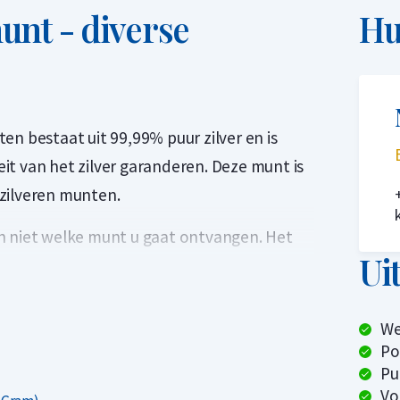
unt - diverse
Hu
en bestaat uit 99,99% puur zilver en is
it van het zilver garanderen. Deze munt is
zilveren munten.
n niet welke munt u gaat ontvangen. Het
Ui
zijn, maar het kan ook zijn dat u een
orbeelden hiervan zijn speciale uitgiften,
ijn geslagen.
We
Po
n bevatten. Dit product is aantrekkelijk
Pu
03 gram) munten willen kopen voor de
Vo