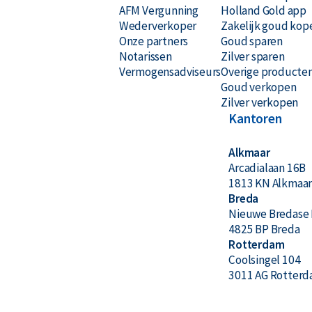
AFM Vergunning
Holland Gold app
Wederverkoper
Zakelijk goud kop
Onze partners
Goud sparen
Notarissen
Zilver sparen
Vermogensadviseurs
Overige producte
Goud verkopen
Zilver verkopen
Kantoren
Alkmaar
Arcadialaan 16B
1813 KN Alkmaa
Breda
Nieuwe Bredase 
4825 BP Breda
Rotterdam
Coolsingel 104
3011 AG Rotter