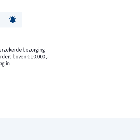
n
n
verzekerde bezorging
orders boven € 10.000,-
ag in