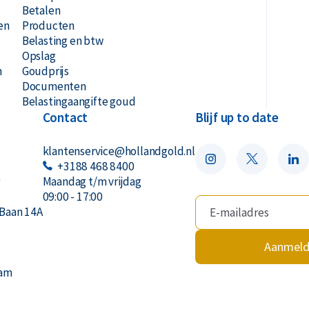
Betalen
en
Producten
Belasting en btw
Opslag
n
Goudprijs
Documenten
Belastingaangifte goud
Contact
Blijf up to date
klantenservice@hollandgold.nl
+3188 468 8400
r
Maandag t/m vrijdag
09:00 - 17:00
Baan 14A
Aanmel
dam