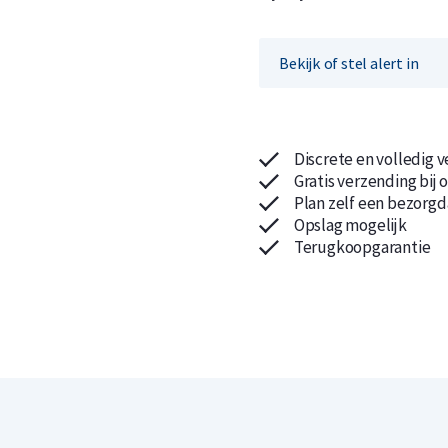
Bekijk of stel alert in
Koop nu de meest voordelige zilveren munten en bare
Koop nu de meest voordelige gouden munten en bare
Discrete en volledig 
Gratis verzending bij 
Plan zelf een bezorgd
Opslag mogelijk
Terugkoopgarantie