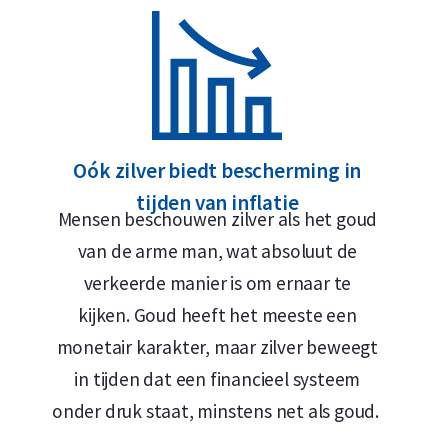
999,9 puur zilver
Levering & Verpakking
Verzekerde verzending of afhalen op afspraak in Alk
Oók zilver biedt bescherming in
Verpakking afhankelijk van munt
tijden van inflatie
Mensen beschouwen zilver als het goud
Veilige en verzekerde opslag mogelijk via
Holland Gol
van de arme man, wat absoluut de
De munten worden geleverd in een speciale hardpl
verkeerde manier is om ernaar te
gebruikssporen of lichte beschadigingen bevatte
kijken. Goud heeft het meeste een
monetair karakter, maar zilver beweegt
Prijs & Verkoopwaarde
in tijden dat een financieel systeem
onder druk staat, minstens net als goud.
Wilt u uw
zilveren munten verkopen
? Holland Go