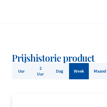
munt. Ook munten die u niet bij ons hebt gekocht
aan ons’ op onze website kunt u zien wat wij voo
Prijshistorie product
2
Uur
Dag
Week
Maand
Uur