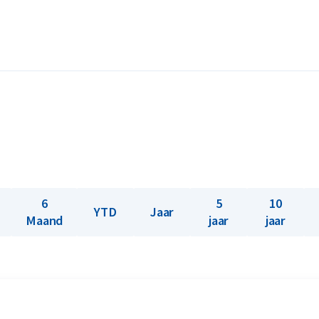
 kopen wij in. Onder het kopje ‘verkopen
r de munt betalen.
6
5
10
YTD
Jaar
Maand
jaar
jaar