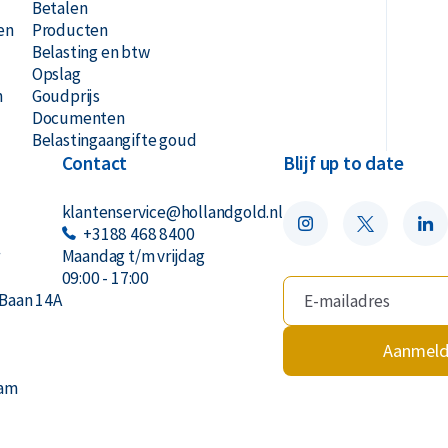
Betalen
 als certificaat
en
Producten
Belasting en btw
maar, Rotterdam of Breda
Opslag
n
Goudprijs
d Safe
Documenten
Belastingaangifte goud
raeus 250 gram goudbaar?
Contact
Blijf up to date
klantenservice@hollandgold.nl
+3188 468 8400
r
Maandag t/m vrijdag
09:00 - 17:00
Baan 14A
Aanmel
dam