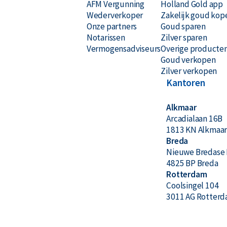
AFM Vergunning
Holland Gold app
Geleverd in een hardplastic verpakking die tevens dient
Wederverkoper
Zakelijk goud kop
Onze partners
Goud sparen
Verzekerde verzending of afhalen op afspraak in Alk
Notarissen
Zilver sparen
Vermogensadviseurs
Overige producte
Veilige en verzekerde opslag mogelijk via
Holland Gol
Goud verkopen
Zilver verkopen
Waarom kiezen voor de Argor-He
Kantoren
Alkmaar
24 karaat 999,9 puur goud
Arcadialaan 16B
1813 KN Alkmaa
Internationaal erkend
Breda
Nieuwe Bredase 
Zwitserse kwaliteit voor een scherpe prijs
4825 BP Breda
LBMA-gecertificeerd
Rotterdam
Coolsingel 104
Terugkoopgarantie via Holland Gold
3011 AG Rotter
Ontwerp & Producent