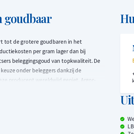
m goudbaar
Hu
 tot de grotere goudbaren in het
ductiekosten per gram lager dan bij
itsers beleggingsgoud van topkwaliteit. De
 keuze onder beleggers dankzij de
eze producent wereldwijd geniet. Argor-
tandaarden en is al decennialang een
Ui
De raffinaderij produceert internationaal
-karaats) bevatten. De baar heeft een
egelde plastic verpakking met
We
LB
Ze