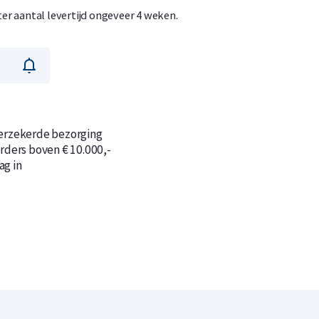
ter aantal levertijd ongeveer 4 weken.
n
n
verzekerde bezorging
orders boven € 10.000,-
ag in