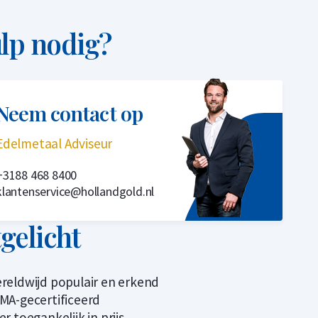
lp nodig?
Neem contact op
Edelmetaal Adviseur
+3188 468 8400
klantenservice@hollandgold.nl
tgelicht
reldwijd populair en erkend
MA-gecertificeerd
er toegankelijk in prijs