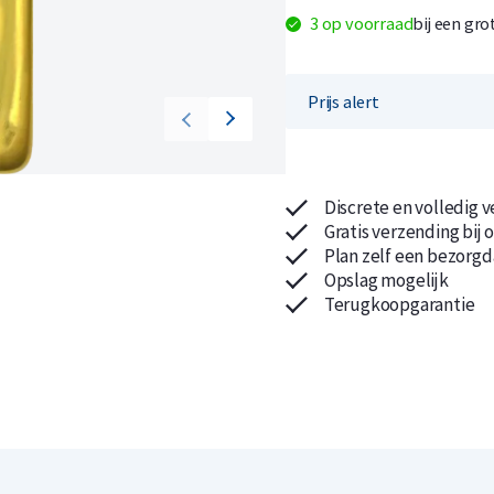
3 op voorraad
bij een gro
Prijs alert
Koop nu de meest voordelige zilveren munten en bare
Koop nu de meest voordelige gouden munten en bare
Discrete en volledig 
Gratis verzending bij 
Plan zelf een bezorgd
Opslag mogelijk
Terugkoopgarantie