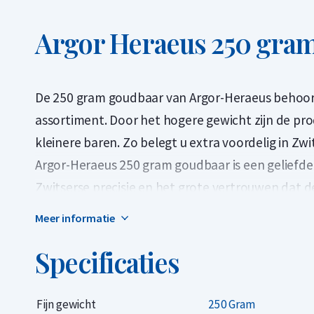
Argor Heraeus 250 gra
De 250 gram goudbaar van Argor-Heraeus behoort
assortiment. Door het hogere gewicht zijn de pro
kleinere baren. Zo belegt u extra voordelig in Zw
Argor-Heraeus 250 gram goudbaar is een geliefde
Zwitserse precisie en het grote vertrouwen dat d
Heraeus staat bekend om de hoogste kwaliteitss
Meer informatie
toonaangevende naam in de edelmetaalindustrie. 
Specificaties
erkende LBMA-goudbaren die 999,9 puur goud (24
uniek serienummer en wordt geleverd in een verz
echtheidscertificaat.
Fijn gewicht
250 Gram