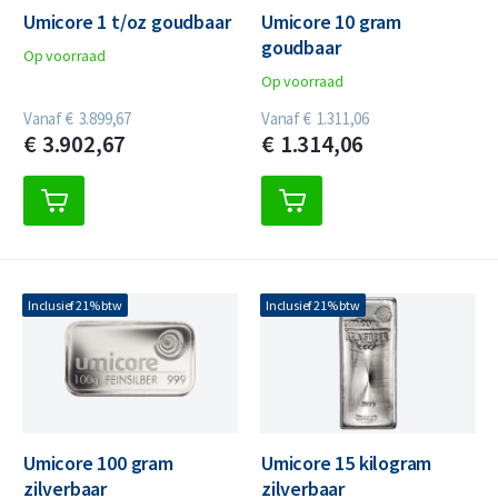
Umicore 1 t/oz goudbaar
Umicore 10 gram
goudbaar
Op voorraad
Op voorraad
Vanaf
€
3.899,
67
Vanaf
€
1.311,
06
€
3.902,
67
€
1.314,
06
Inclusief 21% btw
Inclusief 21% btw
Umicore 100 gram
Umicore 15 kilogram
zilverbaar
zilverbaar