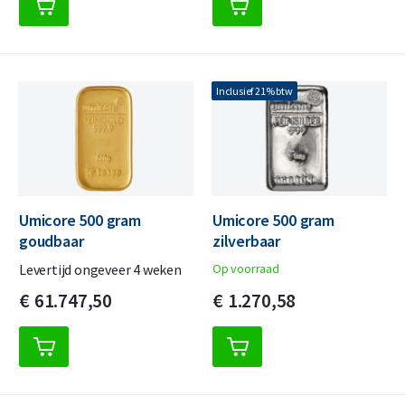
Inclusief 21% btw
Umicore 500 gram
Umicore 500 gram
goudbaar
zilverbaar
Levertijd ongeveer 4 weken
Op voorraad
€
61.747,
50
€
1.270,
58