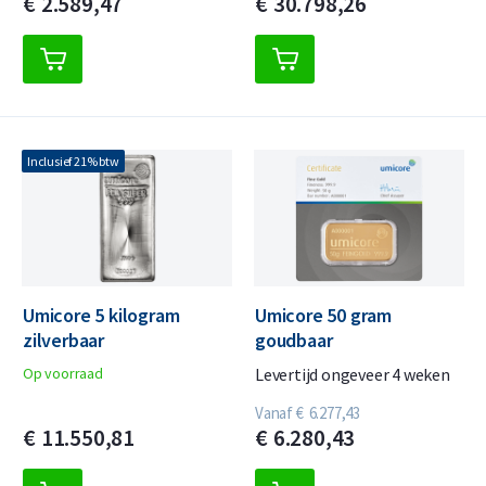
€
2.589,
47
€
30.798,
26
Inclusief 21% btw
Umicore 5 kilogram
Umicore 50 gram
zilverbaar
goudbaar
Op voorraad
Levertijd ongeveer 4 weken
Vanaf
€
6.277,
43
€
11.550,
81
€
6.280,
43