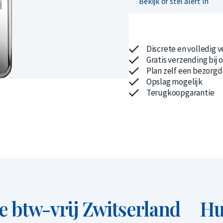
Bekijk of stel alert in
Discrete en volledig 
Gratis verzending bij 
Koop nu de meest voordelige zilveren munten en bare
Koop nu de meest voordelige gouden munten en bare
Plan zelf een bezorgd
Opslag mogelijk
Terugkoopgarantie
e btw-vrij Zwitserland
Hu