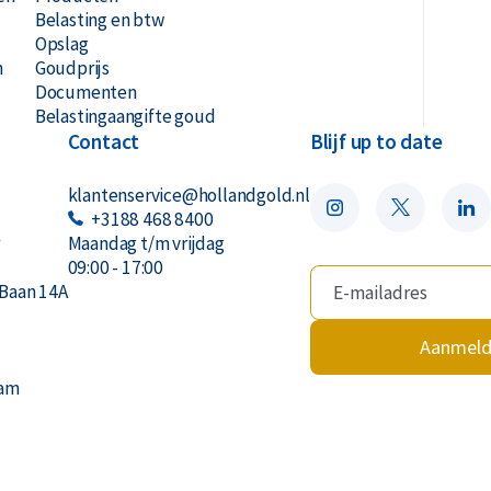
Belasting en btw
Opslag
n
Goudprijs
Documenten
Belastingaangifte goud
Contact
Blijf up to date
klantenservice@hollandgold.nl
+3188 468 8400
r
Maandag t/m vrijdag
09:00 - 17:00
Baan 14A
Aanmel
dam