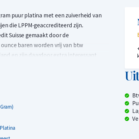
gram puur platina met een zuiverheid van
ijen die LPPM-geaccrediteerd zijn.
edit Suisse gemaakt door de
 ounce baren worden vrij van btw
and en zijn daardoor extra interessant
Ui
ladium Market handelsorganisatie. Pas
oldoet worden de platinabaren
Bt
el, en wordt de raffinaderij aan de LPPM
Pu
 Gram)
baar met het LBMA-keurmerk voor de goud en
La
Ve
Platina
 combinatie met opslag in Zwitserland. Uw
weest