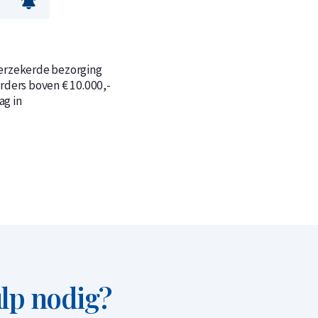
verzekerde bezorging
orders boven € 10.000,-
n
n
ag in
lp nodig?