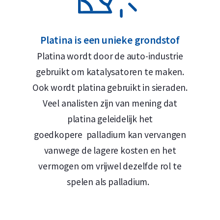
ouanedepot in Zwitserland waardoor u geen
Platina is een unieke grondstof
heeft het hoogste veiligheidsniveau en uw
Platina wordt door de auto-industrie
ngingswaarde. Onze locaties voldoen aan de
gebruikt om katalysatoren te maken.
. Het edelmetaal dat u in opslag plaatst bij
Ook wordt platina gebruikt in sieraden.
t niet in de boedel, zodat u altijd verzekerd
Veel analisten zijn van mening dat
land vanwege de lange traditie als veilige
platina geleidelijk het
het feit dat het land buiten de Europese
goedkopere palladium kan vervangen
vanwege de lagere kosten en het
vermogen om vrijwel dezelfde rol te
spelen als palladium.
t platina te slaan uit een plaat met een
erienummer en de naam of merk van de