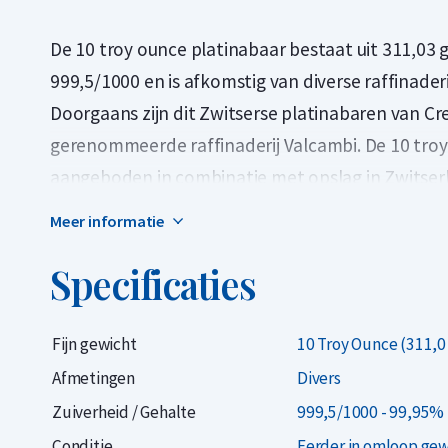
De 10 troy ounce platinabaar bestaat uit 311,03 
999,5/1000 en is afkomstig van diverse raffinader
Doorgaans zijn dit Zwitserse platinabaren van Cr
gerenommeerde raffinaderij Valcambi. De 10 troy
aangeboden in combinatie met opslag in Zwitserl
voor beleggers.
Meer informatie
De L.P.P.M. staat voor de London Platina and Pal
Specificaties
wanneer een raffinaderij aan de hoogste eisen v
goedgekeurd voor de internationale platina hand
Fijn gewicht
10 Troy Ounce (311,0
Good Delivery lijst toegevoegd. Dit is vergelijk
Afmetingen
Divers
zilver markt.
Zuiverheid / Gehalte
999,5/1000 - 99,95% 
Let op, u kunt deze baar dus alleen aankopen in
Conditie
Eerder in omloop ge