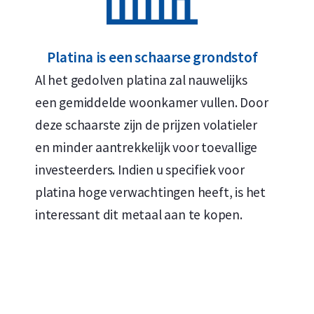
Opslag
De baar ligt opgeslagen in een zwaarbeveiligd d
Platina is een schaarse grondstof
21% btw betaalt over de baar. Onze kluislocatie 
Al het gedolven platina zal nauwelijks
edelmetaal is verzekerd voor de volledige verva
een gemiddelde woonkamer vullen. Door
allerhoogste internationale veiligheidseisen (K10)
deze schaarste zijn de prijzen volatieler
Holland Gold Safe blijft altijd uw eigendom en val
en minder aantrekkelijk voor toevallige
bent van uw bezit. Wij kiezen bewust voor Zwitser
investeerders. Indien u specifiek voor
haven voor vermogen, de politieke stabiliteit en 
platina hoge verwachtingen heeft, is het
Unie ligt.
interessant dit metaal aan te kopen.
Ontwerp
De 10 troy ounce baren zijn geproduceerd door he
unieke stempel. Op elke baar staat een eigen s