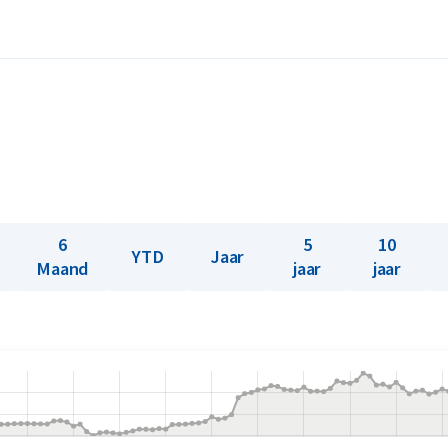
ry lijst staat voldoet de baar aan de
heid van ten minste 99,95% platina.
se productie bedraagt 6% van de goudwinning
dt net als zilver gebruikt in de industrie,
en en medicijnen. De waarde van dit metaal
s de interesse van beleggers.
6
5
10
YTD
Jaar
Maand
jaar
jaar
ijn? Holland Gold biedt een
j ons koopt. Heeft u de platinabaren niet bij
.