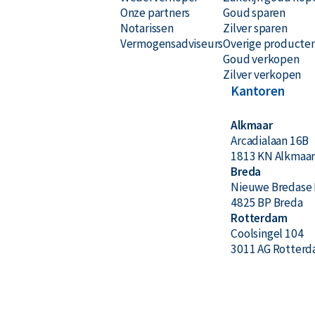
Onze partners
Goud sparen
Notarissen
Zilver sparen
Vermogensadviseurs
Overige producte
Goud verkopen
Zilver verkopen
Kantoren
Alkmaar
Arcadialaan 16B
1813 KN Alkmaa
Breda
Nieuwe Bredase 
4825 BP Breda
Rotterdam
Coolsingel 104
3011 AG Rotter