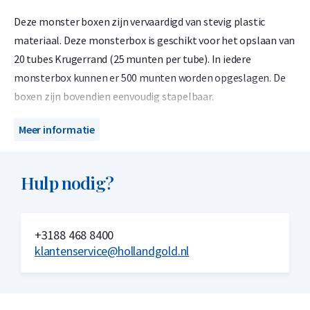
Deze monster boxen zijn vervaardigd van stevig plastic
materiaal. Deze monsterbox is geschikt voor het opslaan van
20 tubes Krugerrand (25 munten per tube). In iedere
monsterbox kunnen er 500 munten worden opgeslagen. De
boxen zijn bovendien eenvoudig stapelbaar.
De monsterbox komt niet rechtstreeks van de leverancier. De
Meer informatie
monsterbox kan krassen bevaten. De monsterbox kan
eventueel verpakkingsstickers bevatten, die over het
Hulp nodig?
algemeen gemakkelijk te verwijderen zijn.
+3188 468 8400
klantenservice@hollandgold.nl