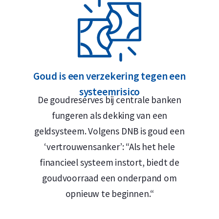
maar, Rotterdam of Breda
nnen omslag
Goud is een verzekering tegen een
systeemrisico
d Safe
De goudreserves bij centrale banken
fungeren als dekking van een
geldsysteem. Volgens DNB is goud een
‘vertrouwensanker’: “Als het hele
symbool voor vakmanschap, veiligheid en
financieel systeem instort, biedt de
ële portret van Koningin Elizabeth II (2014–
goudvoorraad een onderpand om
ld van het uitgiftejaar en de nominale
opnieuw te beginnen.“
, ontworpen door Walter Ott, toont het