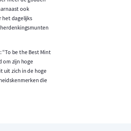
aarnaast ook
 het dagelijks
en herdenkingsmunten
t: “To be the Best Mint
d om zijn hoge
 uit zich in de hoge
gheidskenmerken die