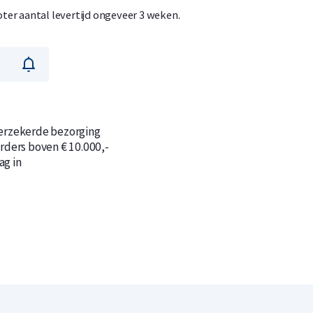
roter aantal levertijd ongeveer 3 weken.
n
n
verzekerde bezorging
orders boven € 10.000,-
ag in