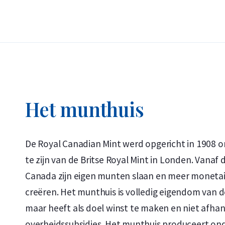
iconische esdoornblad – het nationale symbool 
zuiverheid: “9999 FINE GOLD / OR PUR”. Sinds de 
nauwelijks veranderd.
Prijs en Verkoopwaarde
Wilt u uw
gouden munten verkopen
? Holland Go
Het munthuis
munt. Ook munten die u niet bij ons hebt gekocht
kopje ‘verkopen aan ons’ kunt u zien wat wij voo
De Royal Canadian Mint werd opgericht in 1908 o
te zijn van de Britse Royal Mint in Londen. Vana
Canada zijn eigen munten slaan en meer moneta
creëren. Het munthuis is volledig eigendom van 
maar heeft als doel winst te maken en niet afhank
overheidssubsidies. Het munthuis produceert o