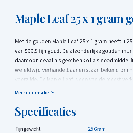
Maple Leaf 25 x 1 gram
Met de gouden Maple Leaf 25 x 1 gram heeft u 
van 999,9 fijn goud. De afzonderlijke gouden mun
daardoor ideaal als geschenk of als noodmiddel in
wereldwijd verhandelbaar en staan bekend om h
voorzijde. De Maple Leaf is een van de meest ve
Meer informatie
De Royal Canadian Mint introduceerde dit popul
1 gram worden geleverd in een set van 25 stuks 
Specificaties
praktische kartonnen omslag. De munten zijn een
dient tevens als echtheidscertificaat en vermeldt
Fijn gewicht
25 Gram
nummer.