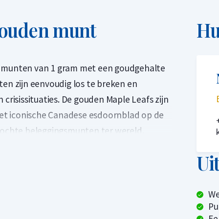
 gouden munt
Hu
25 munten van 1 gram met een goudgehalte
ten zijn eenvoudig los te breken en
 crisissituaties. De gouden Maple Leafs zijn
et iconische Canadese esdoornblad op de
rkochte beleggingsmunten ter wereld.
aire product in 2014. De gouden munten van
Ui
in een verzamelblisterverpakking met een
voudig af te breken. De blisterverpakking
We
 bij elke afzonderlijke munt een uniek
Pu
Ee