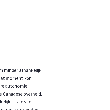
van Canada – samen met het gewicht en de
introductie van de munt is dit ontwerp
ld biedt een terugkoopgarantie op deze
, kopen wij in. Op onze website onder het
r de munt betalen.
m minder afhankelijk
f dat moment kon
ire autonomie
de Canadese overheid,
elijk te zijn van
nder meer de gouden