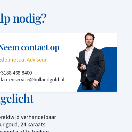
lp nodig?
Neem contact op
Edelmetaal Adviseur
+3188 468 8400
klantenservice@hollandgold.nl
tgelicht
reldwijd verhandelbaar
ur goud, 24 karaats
nvoudig af te breken