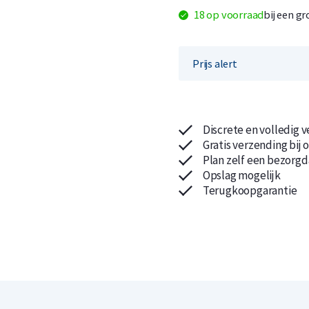
18 op voorraad
bij een g
Prijs alert
Koop nu de meest voordelige zilveren munten en bare
Koop nu de meest voordelige gouden munten en bare
Discrete en volledig 
Gratis verzending bij 
Plan zelf een bezorgd
Opslag mogelijk
Terugkoopgarantie