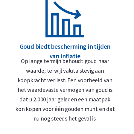
Levering en Verpakking
Verzekerde verzending of afhalen op afspraak in Alk
Geleverd in een verzamelblisterverpakking met karto
Goud biedt bescherming in tijden
De blister dient tevens als echtheidscertificaat
van inflatie
Veilige en verzekerde opslag mogelijk via
Holland Gol
Op lange termijn behoudt goud haar
waarde, terwijl valuta stevig aan
Ontwerp
koopkracht verliest. Een voorbeeld van
het waardevaste vermogen van goud is
De gouden Maple Leaf 25 x 1 gram munten staan 
dat u 2.000 jaar geleden een maatpak
verfijnd ontwerp. Op de voorzijde staat het offici
kon kopen voor één gouden munt en dat
2023) of Koning Charles III (2024–heden), vergeze
nu nog steeds het geval is.
waarde van 0,5 Canadese dollars. De achterzijde