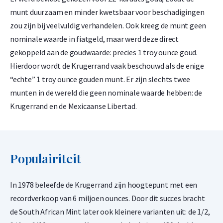
Bekend
munt duurzaam en minder kwetsbaar voor beschadigingen
zou zijn bij veelvuldig verhandelen. Ook kreeg de munt geen
De Krugerrand werd voor het eerst geslagen in 1967 door The
nominale waarde in fiatgeld, maar werd deze direct
South African Mint. De munt bevat, net als andere
gekoppeld aan de goudwaarde: precies 1 troy ounce goud.
beleggingsmunten, 15,55 gram (1/2 troy ounce) puur goud.
Hierdoor wordt de Krugerrand vaak beschouwd als de enige
Door de gebruikte goudlegering is de munt iets zwaarder dan
“echte” 1 troy ounce gouden munt. Er zijn slechts twee
een 24 karaats munt van hetzelfde formaat. De legering
munten in de wereld die geen nominale waarde hebben: de
bestaat uit 91,67% goud (916,67/1000) en 8,33% koper. De 1/2
Krugerrand en de Mexicaanse Libertad.
troy ounce Krugerrand weegt exact 16,965 gram, waarvan 1,4
gram koper en 15,55 gram goud. De toevoeging van koper
zorgt niet alleen voor de kenmerkende roodgouden kleur,
maar ook voor extra stevigheid en krasbestendigheid.
Populairiteit
Op de voorzijde staat het portret van Paul Kruger, de
In 1978 beleefde de Krugerrand zijn hoogtepunt met een
voormalige president van de Zuid-Afrikaanse Republiek, die
recordverkoop van 6 miljoen ounces. Door dit succes bracht
door de Afrikaners liefdevol “Oom Paul” werd genoemd.
de South African Mint later ook kleinere varianten uit: de 1/2,
Rondom zijn afbeelding staat de tekst “South Africa” en