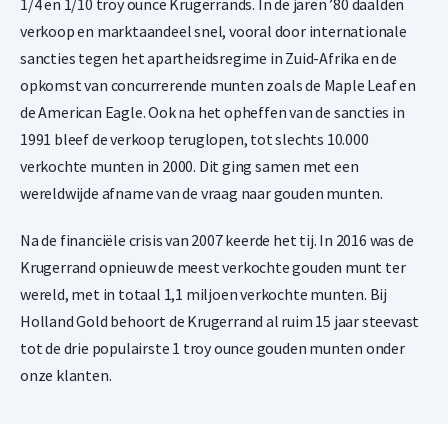
1/4 en 1/10 troy ounce Krugerrands. In de jaren ’80 daalden
“Suid-Afrika”. De achterzijde toont de Zuid-Afrikaanse
verkoop en marktaandeel snel, vooral door internationale
springbok, het nationale symbool van het land, samen met
sancties tegen het apartheidsregime in Zuid-Afrika en de
het jaartal en het gewicht van 1/2 troy ounce fijngoud. De
opkomst van concurrerende munten zoals de Maple Leaf en
munt heeft een gekartelde rand. Het portret van Paul Kruger
de American Eagle. Ook na het opheffen van de sancties in
is ontworpen door Otto Schulz, terwijl de keerzijde met de
1991 bleef de verkoop teruglopen, tot slechts 10.000
springbok is ontworpen door Coert Steynberg.
verkochte munten in 2000. Dit ging samen met een
wereldwijde afname van de vraag naar gouden munten.
Prijs en Verkoopwaarde
Na de financiële crisis van 2007 keerde het tij. In 2016 was de
Wilt u uw
gouden munten verkopen
? Holland Gold biedt een
Krugerrand opnieuw de meest verkochte gouden munt ter
terugkoopgarantie op deze munt. Ook munten die u niet bij
wereld, met in totaal 1,1 miljoen verkochte munten. Bij
ons hebt gekocht, kopen wij in. Op onze website onder het
Holland Gold behoort de Krugerrand al ruim 15 jaar steevast
kopje ‘verkopen aan ons’ kunt u zien wat wij voor de munt
tot de drie populairste 1 troy ounce gouden munten onder
betalen.
onze klanten.