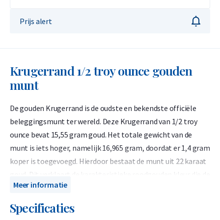
Prijs alert
Krugerrand 1/2 troy ounce gouden
munt
De gouden Krugerrand is de oudste en bekendste officiële
beleggingsmunt ter wereld. Deze Krugerrand van 1/2 troy
ounce bevat 15,55 gram goud. Het totale gewicht van de
munt is iets hoger, namelijk 16,965 gram, doordat er 1,4 gram
koper is toegevoegd. Hierdoor bestaat de munt uit 22 karaat
goud. Dit verklaart de karakteristieke roodgouden kleur die de
Meer informatie
munt zo herkenbaar maakt.
Specificaties
Omdat de Krugerrand exact 1/2 troy ounce goud bevat, doet