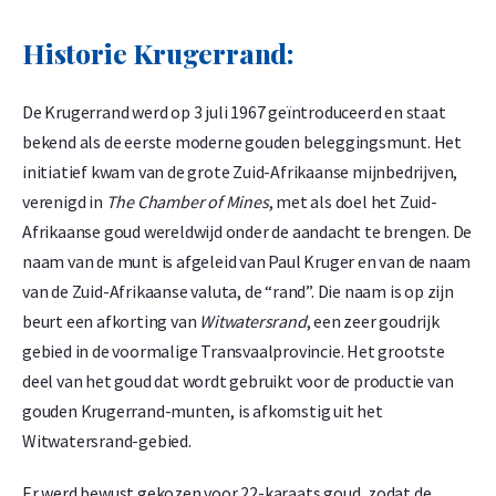
beleggingsmunt ter wereld
Wereldwijd erkend en eenvoudig verhandelbaar
Historie Krugerrand:
Officieel uitgegeven door The South African Mint
De Krugerrand werd op 3 juli 1967 geïntroduceerd en staat
Befaamd ontwerp met Paul Kruger en de Zuid-Afrikaanse
bekend als de eerste moderne gouden beleggingsmunt. Het
springbok
initiatief kwam van de grote Zuid-Afrikaanse mijnbedrijven,
22 karaat goud met koper voor extra duurzaamheid
verenigd in
The Chamber of Mines
, met als doel het Zuid-
Afrikaanse goud wereldwijd onder de aandacht te brengen. De
Levering en Verpakking
naam van de munt is afgeleid van Paul Kruger en van de naam
van de Zuid-Afrikaanse valuta, de “rand”. Die naam is op zijn
Verzekerde verzending of afhalen op afspraak in Alkmaar,
beurt een afkorting van
Witwatersrand
, een zeer goudrijk
Rotterdam of Breda
gebied in de voormalige Transvaalprovincie. Het grootste
deel van het goud dat wordt gebruikt voor de productie van
Per stuk verpakt in een kunststof munthoesje
gouden Krugerrand-munten, is afkomstig uit het
Veilige en verzekerde opslag mogelijk via
Holland Gold Safe
Witwatersrand-gebied.
Ontwerp: Duurzaam en Wereldwijd
Er werd bewust gekozen voor 22-karaats goud, zodat de