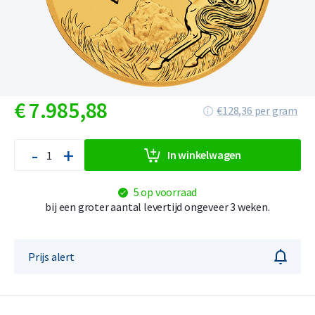
€
7.985,
88
€128,36 per gram
-
+
In winkelwagen
5 op voorraad
bij een groter aantal levertijd ongeveer 3 weken.
Prijs alert