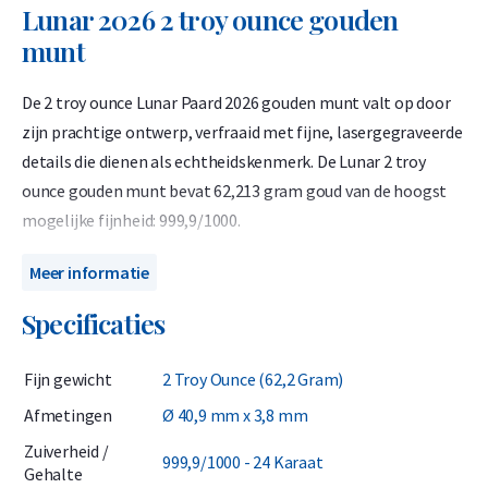
Lunar 2026 2 troy ounce gouden
munt
De 2 troy ounce Lunar Paard 2026 gouden munt valt op door
zijn prachtige ontwerp, verfraaid met fijne, lasergegraveerde
details die dienen als echtheidskenmerk. De Lunar 2 troy
ounce gouden munt bevat 62,213 gram goud van de hoogst
mogelijke fijnheid: 999,9/1000.
Deze munt is onderdeel van de Lunar-serie en onderscheidt
Meer informatie
zich door het jaarlijks wisselende ontwerp dat is gebaseerd
Specificaties
op de twaalf dieren van de Chinese maankalender. Ieder jaar
toont een ander ontwerp en dier. Het jaar 2026 is het jaar van
Fijn gewicht
2 Troy Ounce (62,2 Gram)
het Paard welke symbool staat voor charisma en een
avontuurlijk karakter. De Lunar munten zijn hierdoor zeer
Afmetingen
Ø 40,9 mm x 3,8 mm
gewild in Azië maar worden ook steeds populairder in Europa.
Zuiverheid /
999,9/1000 - 24 Karaat
Gehalte
De munt is verkrijgbaar in diverse gewichten, 2 troy ounce, 1