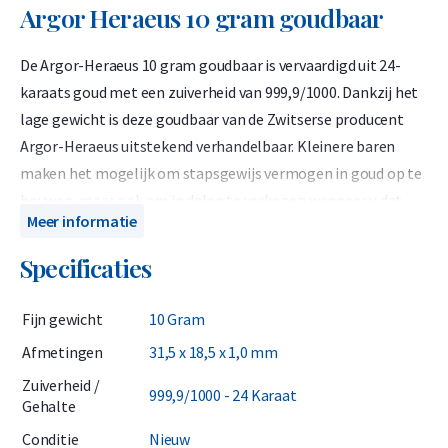
Argor Heraeus 10 gram goudbaar
De Argor-Heraeus 10 gram goudbaar is vervaardigd uit 24-
karaats goud met een zuiverheid van 999,9/1000. Dankzij het
lage gewicht is deze goudbaar van de Zwitserse producent
Argor-Heraeus uitstekend verhandelbaar. Kleinere baren
maken het mogelijk om stapsgewijs vermogen in goud op te
bouwen, maar ook om in delen te verkopen wanneer u dat
Meer informatie
wilt. Met de 10 gram goudbaar van Argor-Heraeus belegt u in
LBMA-gecertificeerd puur goud van een internationaal
Specificaties
gerenommeerde raffinaderij. Elke baar heeft een uniek
serienummer met certificaat en wordt geleverd in een plastic
Fijn gewicht
10 Gram
blisterverpakking.
Afmetingen
31,5 x 18,5 x 1,0 mm
Argor-Heraeus is sinds 1961 geaccrediteerd door de LBMA
Zuiverheid /
999,9/1000 - 24 Karaat
(London Bullion Market Association) en behoort tot een
Gehalte
selecte groep van vijf raffinaderijen die de LBMA adviseren. De
Conditie
Nieuw