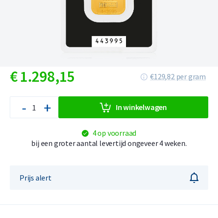
€
1.298,
15
€129,82 per gram
-
+
In winkelwagen
4 op voorraad
bij een groter aantal levertijd ongeveer 4 weken.
Prijs alert