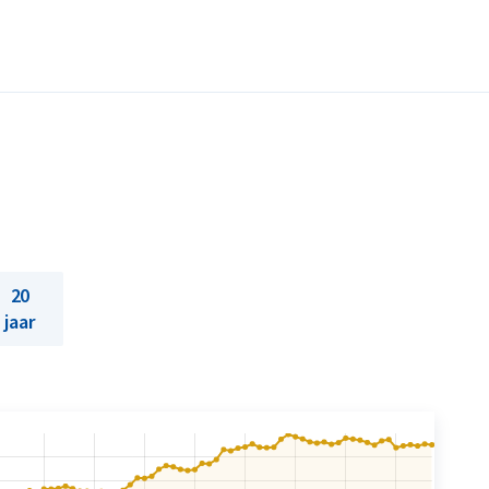
20
jaar