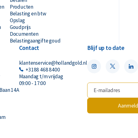
en
Producten
Belasting en btw
Opslag
n
Goudprijs
Documenten
Belastingaangifte goud
Contact
Blijf up to date
klantenservice@hollandgold.nl
+3188 468 8400
r
Maandag t/m vrijdag
09:00 - 17:00
Baan 14A
Aanmel
dam