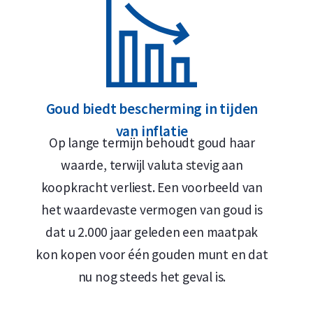
De C. Hafner 250 gram goudbaar is 999,9/1000 puur g
Lage premie
LBMA-geaccrediteerd
Goud biedt bescherming in tijden
Terugkoopgarantie via Holland Gold
van inflatie
Op lange termijn behoudt goud haar
Ontwerp goudbaar Hafner 250 g
waarde, terwijl valuta stevig aan
koopkracht verliest. Een voorbeeld van
Op de baar staan de producent C. Hafner, het gew
het waardevaste vermogen van goud is
baarnummer. Het baarnummer correspondeert met
dat u 2.000 jaar geleden een maatpak
certificaat van de C. Hafner 250 gram goudbaar 
kon kopen voor één gouden munt en dat
waarmee de echtheid kan worden gecontroleerd. 
nu nog steeds het geval is.
typen goudbaren: de casted en de minted variant. 