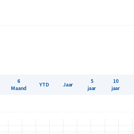
t gieten van het goud in een mal. Er
s alleen de productiemethode. Voor de
p als verkoop. Let op alle goudbaren van C.
 variant verkrijgbaar. De baren van C.
et 1 kilogram.
6
5
10
YTD
Jaar
Maand
jaar
jaar
n? Holland Gold biedt een
ons koopt. Heeft u de goudbaren niet bij ons