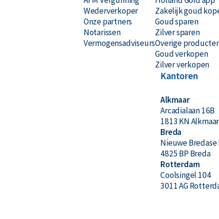
Wederverkoper
Zakelijk goud kop
Onze partners
Goud sparen
Notarissen
Zilver sparen
Vermogensadviseurs
Overige producte
Goud verkopen
Zilver verkopen
Kantoren
Alkmaar
Arcadialaan 16B
1813 KN Alkmaa
Breda
Nieuwe Bredase 
4825 BP Breda
Rotterdam
Coolsingel 104
3011 AG Rotter