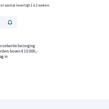
ter aantal levertijd 1 à 2 weken.
n
n
verzekerde bezorging
orders boven € 10.000,-
ag in