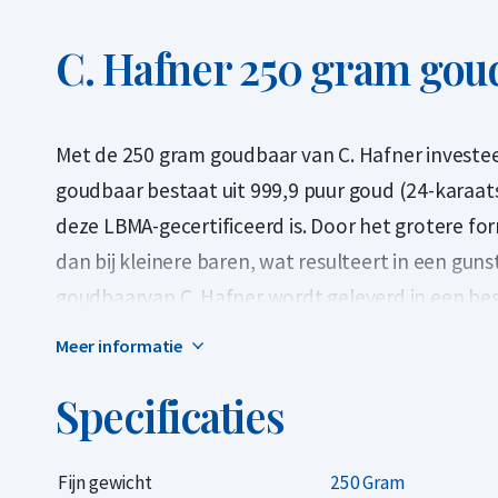
C. Hafner 250 gram gou
Met de 250 gram goudbaar van C. Hafner investeer
goudbaar bestaat uit 999,9 puur goud (24-karaat
deze LBMA-gecertificeerd is. Door het grotere for
dan bij kleinere baren, wat resulteert in een guns
goudbaarvan C. Hafner wordt geleverd in een bes
echtheidscertificaat. Op het certificaat staan h
Meer informatie
zuiverheid, die overeenkomen met de gegevens 
Specificaties
C. Hafner is een Duitse edelmetaalproducent met
Market Association) en staat genoteerd op de 'Go
Fijn gewicht
250 Gram
wereldwijd zonder verdere analyse verhandelbaar.