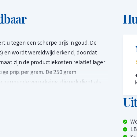
dbaar
Hu
t u tegen een scherpe prijs in goud. De
s) en wordt wereldwijd erkend, doordat
maat zijn de productiekosten relatief lager
tige prijs per gram. De 250 gram
chermende verpakking, die ook dient als
et baarnummer, het gewicht en de
Ui
op de goudbaar.
 een LBMA-accreditatie (London Bullion
We
od Delivery List'. Hierdoor is deze goudbaar
LB
 Bij Holland Gold is C. Hafner het meest
Sc