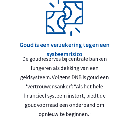
oud – 24 karaat
Goud is een verzekering tegen een
systeemrisico
De goudreserves bij centrale banken
ram
fungeren als dekking van een
geldsysteem. Volgens DNB is goud een
icht 250 gram, de zuiverheid 999,9 en het
‘vertrouwensanker’: “Als het hele
 het CertiCard-echtheidscertificaat. Het
financieel systeem instort, biedt de
bevat een hologram en een unieke stempel
goudvoorraad een onderpand om
C. Hafner produceert twee verschillende
opnieuw te beginnen.“
Deze 250 gram baar is de ‘casted variant’.