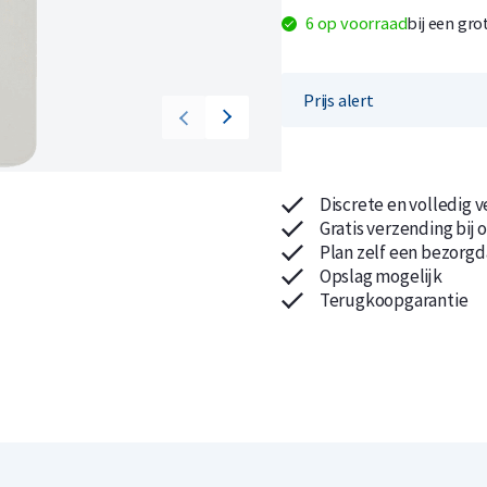
6 op voorraad
bij een gro
Prijs alert
Koop nu de meest voordelige zilveren munten en bare
Koop nu de meest voordelige gouden munten en bare
Discrete en volledig 
Gratis verzending bij 
Plan zelf een bezorgd
Opslag mogelijk
Terugkoopgarantie