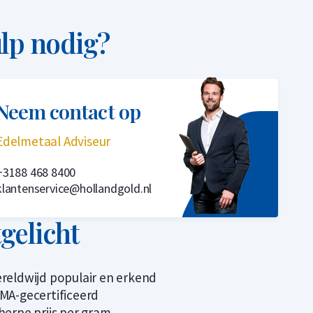
lp nodig?
Neem contact op
Edelmetaal Adviseur
+3188 468 8400
klantenservice@hollandgold.nl
tgelicht
reldwijd populair en erkend
MA-gecertificeerd
herpe prijs per gram