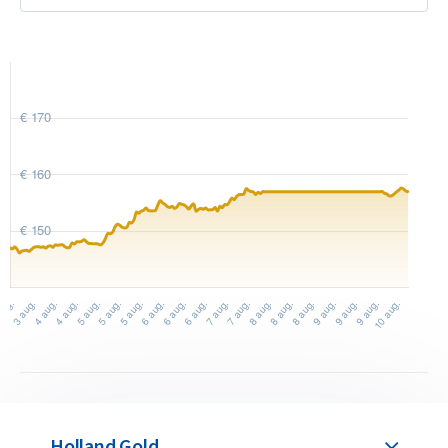
Terugkoopgarantie via Holland Gold
Inclusief echtheidscertificaat
Ook te gebruiken als noodgeld
Ontwerp C. Hafner goudbaar
Op de baar staan de producent C. Hafner, het gewicht 1 gram,
de zuiverheid 999,9 en het baarnummer. Het baarnummer
correspondeert met het CertiCard-echtheidscertificaat. Het
certificaat van de C. Hafner 1 gram goudbaar bevat een
hologram en een unieke stempel waarmee de echtheid kan
worden gecontroleerd.
Deze C. Hafner 1 gram baar is een zogeheten ‘minted’ baar.
Dit betekent dat de baar wordt gemaakt door deze met een
unieke stempel uit een gouden plaat te drukken. Dankzij deze
Holland Gold