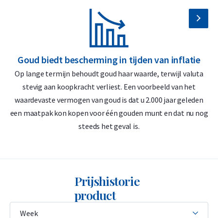
goudbaar van C. Hafner
Geleverd in een gesealde blisterverpakking met CertiCard-
certificaat
Goud biedt bescherming in tijden van inflatie
G
Verzekerde verzending of afhalen op afspraak in Alkmaar,
Op lange termijn behoudt goud haar waarde, terwijl valuta
D
Rotterdam of Breda
stevig aan koopkracht verliest. Een voorbeeld van het
Veilige en verzekerde opslag mogelijk via
Holland Gold Safe
waardevaste vermogen van goud is dat u 2.000 jaar geleden
‘
een maatpak kon kopen voor één gouden munt en dat nu nog
Waarom kiezen voor de C. Hafner 1
steeds het geval is.
gram goudbaar?
De C. Hafner 1 gram goudbaar is 999,9/1000 puur goud - 24
Prijshistorie
karaat
product
Ideaal voor kleine transacties
LBMA-geaccrediteerd