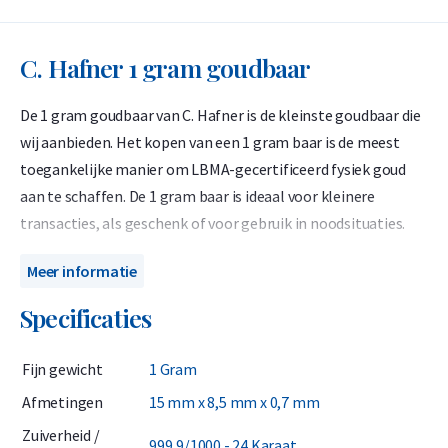
C. Hafner 1 gram goudbaar
De 1 gram goudbaar van C. Hafner is de kleinste goudbaar die
wij aanbieden. Het kopen van een 1 gram baar is de meest
toegankelijke manier om LBMA-gecertificeerd fysiek goud
aan te schaffen. De 1 gram baar is ideaal voor kleinere
transacties, als geschenk of voor gebruik in noodsituaties.
C. Hafner produceert wereldwijd erkende LBMA-goudbaren
Meer informatie
die 999,9 puur goud (24-karaats) bevatten. De goudbaar zit in
Specificaties
een beschermende verpakking die tegelijkertijd dient als
echtheidscertificaat. C. Hafner is een Duitse
Fijn gewicht
1 Gram
edelmetaalproducent met een LBMA-accreditatie (London
Bullion Market Association) en staat genoteerd op de 'Good
Afmetingen
15 mm x 8,5 mm x 0,7 mm
Delivery List'. Hierdoor is deze goudbaar wereldwijd zonder
Zuiverheid /
999,9/1000 - 24 Karaat