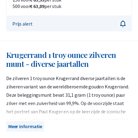
500 voor
€ 63,89
per stuk
Prijs alert
Krugerrand 1 troy ounce zilveren
munt - diverse jaartallen
De zilveren 1 troy ounce Krugerrand diverse jaartallen is de
zilveren variant van de wereldberoemde gouden Krugerrand.
Deze beleggingsmunt bevat 31,1 gram (1 troy ounce) puur
zilver met een zuiverheid van 99,9%. Op de voorzijde staat
het portret van Paul Kruger en op de keerzijde de iconische
springbok-antilope, beide wereldwijd herkenbare symbolen.
Meer informatie
De zilveren Krugerrand kopen betekent kiezen voor een