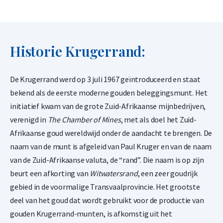
Befaamd ontwerp: Paul Kruger en de Zuid-Afrikaanse
springbok
Historie Krugerrand:
99,9% puur zilver – 1 troy ounce (31,1 gram)
Levering en verpakking
De Krugerrand werd op 3 juli 1967 geïntroduceerd en staat
bekend als de eerste moderne gouden beleggingsmunt. Het
Verzekerde verzending of afhalen op afspraak in Alkmaar,
initiatief kwam van de grote Zuid-Afrikaanse mijnbedrijven,
verenigd in
The Chamber of Mines
, met als doel het Zuid-
Rotterdam of Breda
Afrikaanse goud wereldwijd onder de aandacht te brengen. De
Per stuk verpakt in een kunststof munthoesje
naam van de munt is afgeleid van Paul Kruger en van de naam
Per 25 stuks verpakt in een officiële tube van de South African
van de Zuid-Afrikaanse valuta, de “rand”. Die naam is op zijn
Mint
beurt een afkorting van
Witwatersrand
, een zeer goudrijk
Per 500 stuks verpakt in een Monsterbox
gebied in de voormalige Transvaalprovincie. Het grootste
deel van het goud dat wordt gebruikt voor de productie van
Veilige en verzekerde opslag mogelijk via
Holland Gold Safe
gouden Krugerrand-munten, is afkomstig uit het