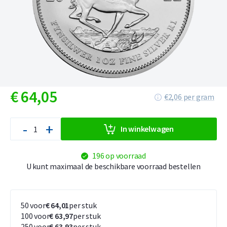
€
64,
05
€2,06 per gram
-
+
In winkelwagen
196 op voorraad
U kunt maximaal de beschikbare voorraad bestellen
50 voor
€ 64,01
per stuk
100 voor
€ 63,97
per stuk
250 voor
€ 63,93
per stuk