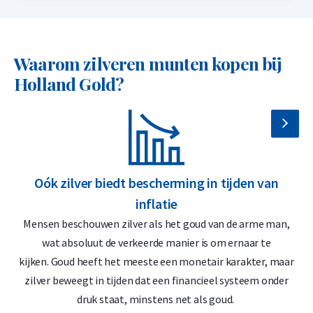
tevoren niet weet welk jaartal u ontvangt, zijn deze munten
doorgaans aantrekkelijker geprijsd dan de nieuwste
Krugerrand (2025) die rechtstreeks van het munthuis komt.
Waarom zilveren munten kopen bij
Bovendien wordt op deze munten geen 21% btw geheven.
Holland Gold?
Doordat ze eerder in omloop zijn geweest en zorgvuldig zijn
ingekocht van particulieren en institutionele partijen,
profiteert u van een gunstigere prijs. Zo koopt u de
wereldwijd bekende Krugerrand met een extra financieel
voordeel.
Oók zilver biedt bescherming in tijden van
inflatie
Waarom kiezen voor de zilveren
Mensen beschouwen zilver als het goud van de arme man,
Krugerrand diverse jaartallen?
wat absoluut de verkeerde manier is om ernaar te
kijken. Goud heeft het meeste een monetair karakter, maar
Wereldwijd verhandelbaar
zilver beweegt in tijden dat een financieel systeem onder
Officieel uitgegeven door de South African Mint
druk staat, minstens net als goud.
Goedkoper dan het meest recente jaartal