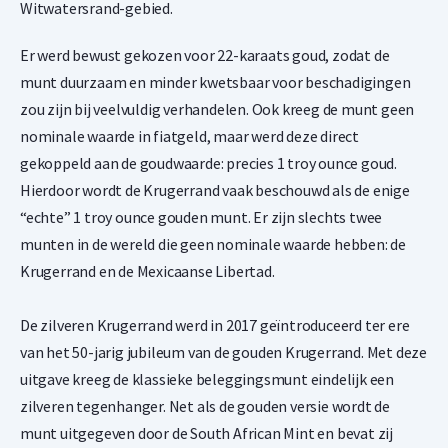
Witwatersrand-gebied.
Ontwerp
Er werd bewust gekozen voor 22-karaats goud, zodat de
De zilveren Krugerrand werd voor het eerst geslagen in 2017
munt duurzaam en minder kwetsbaar voor beschadigingen
door de South African Mint, exact 50 jaar na de introductie van
zou zijn bij veelvuldig verhandelen. Ook kreeg de munt geen
de gouden variant in 1967. De munt bevat 31,1 gram (1 troy
nominale waarde in fiatgeld, maar werd deze direct
ounce) 99,9% puur zilver.
gekoppeld aan de goudwaarde: precies 1 troy ounce goud.
Op de voorzijde staat het portret van Paul Kruger, de Zuid-
Hierdoor wordt de Krugerrand vaak beschouwd als de enige
Afrikaanse staatsman die een belangrijke rol speelde tijdens
“echte” 1 troy ounce gouden munt. Er zijn slechts twee
de Boerenoorlogen tegen de Britten. Door de Afrikaners werd
munten in de wereld die geen nominale waarde hebben: de
hij liefkozend "Oom Paul" genoemd. Het opschrift boven zijn
Krugerrand en de Mexicaanse Libertad.
afbeelding luidt "South Africa" in het Engels en "Suid-Afrika"
in het Afrikaans. Op de achterzijde staat de Zuid-Afrikaanse
De zilveren Krugerrand werd in 2017 geïntroduceerd ter ere
springbok, het nationale symbool van Zuid-Afrika, samen
van het 50-jarig jubileum van de gouden Krugerrand. Met deze
met het jaartal en het gewicht: 1 troy ounce fynsilwer/fine
uitgave kreeg de klassieke beleggingsmunt eindelijk een
silver. De munt heeft een gekartelde rand. Het portret van
zilveren tegenhanger. Net als de gouden versie wordt de
Paul Kruger is ontworpen door Otto Schulz en de keerzijde
munt uitgegeven door de South African Mint en bevat zij