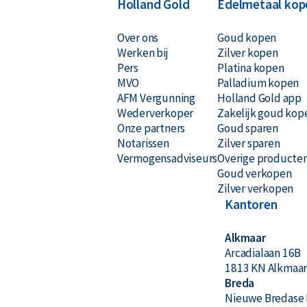
Holland Gold
Edelmetaal kop
Over ons
Goud kopen
Werken bij
Zilver kopen
Pers
Platina kopen
MVO
Palladium kopen
AFM Vergunning
Holland Gold app
Wederverkoper
Zakelijk goud kop
Onze partners
Goud sparen
Notarissen
Zilver sparen
Vermogensadviseurs
Overige producte
Goud verkopen
Zilver verkopen
Kantoren
Alkmaar
Arcadialaan 16B
1813 KN Alkmaa
Breda
Nieuwe Bredase 