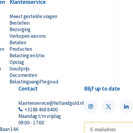
en
Klantenservice
Meest gestelde vragen
Bestellen
Bezorging
Verkopen aan ons
Betalen
en
Producten
Belasting en btw
Opslag
n
Goudprijs
Documenten
Belastingaangifte goud
Contact
Blijf up to date
klantenservice@hollandgold.nl
+3188 468 8400
r
Maandag t/m vrijdag
09:00 - 17:00
Baan 14A