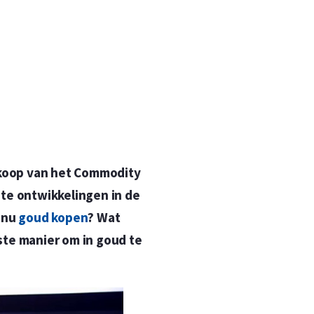
n
n
lkoop van het Commodity
ste ontwikkelingen in de
 nu
goud kopen
? Wat
te manier om in goud te