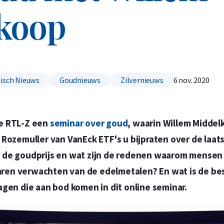
koop
Koop nu de meest voordelige zilveren munten en bare
Koop nu de meest voordelige gouden munten en bare
isch Nieuws
Goudnieuws
Zilvernieuws
6 nov. 2020
de RTL-Z een
seminar over goud
, waarin Willem Midde
 Rozemuller van VanEck ETF's u bijpraten over de laat
 de goudprijs en wat zijn de redenen waarom mensen
en verwachten van de edelmetalen? En wat is de bes
agen die aan bod komen in dit online seminar.