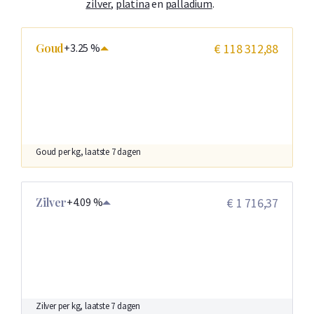
zilver
,
platina
en
palladium
.
Goud
+3.25 %
€ 118 312,88
Goud per kg, laatste 7 dagen
Zilver
+4.09 %
€ 1 716,37
Zilver per kg, laatste 7 dagen