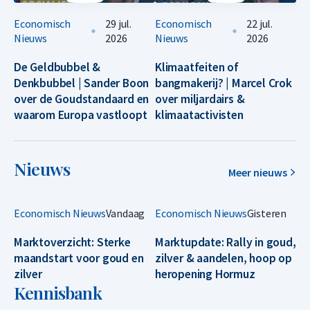
Economisch
29 jul.
Economisch
22 jul.
Nieuws
2026
Nieuws
2026
De Geldbubbel &
Klimaatfeiten of
Denkbubbel | Sander Boon
bangmakerij? | Marcel Crok
over de Goudstandaard en
over miljardairs &
waarom Europa vastloopt
klimaatactivisten
Nieuws
Meer nieuws
Economisch Nieuws
Vandaag
Economisch Nieuws
Gisteren
Marktoverzicht: Sterke
Marktupdate: Rally in goud,
maandstart voor goud en
zilver & aandelen, hoop op
zilver
heropening Hormuz
Kennisbank