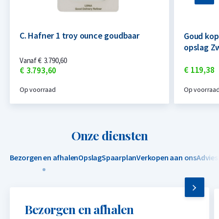
C. Hafner 1 troy ounce goudbaar
Goud kop
opslag Z
Vanaf
€
3.790,
60
€
119,
38
€
3.793,
60
Op voorraad
Op voorraa
Onze diensten
Bezorgen en afhalen
Opslag
Spaarplan
Verkopen aan ons
Advies
Bezorgen en afhalen