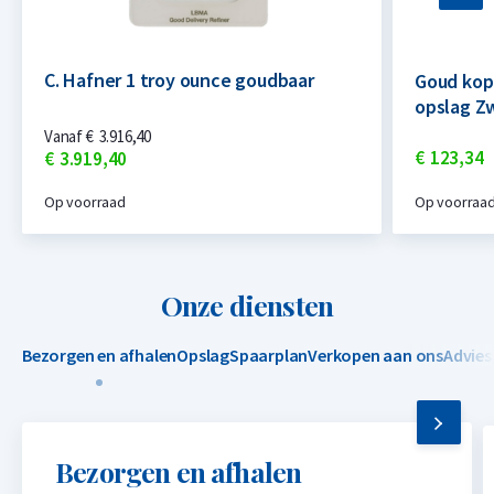
C. Hafner 1 troy ounce goudbaar
Goud kop
opslag Z
Vanaf
€
3.916,
40
€
123,
34
€
3.919,
40
Op voorraad
Op voorraa
Onze diensten
Bezorgen en afhalen
Opslag
Spaarplan
Verkopen aan ons
Advies
Bezorgen en afhalen