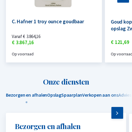
C. Hafner 1 troy ounce goudbaar
Goud kop
opslag Z
Vanaf
€
3.864,
16
€
121,
69
€
3.867,
16
Op voorraad
Op voorraa
Onze diensten
Bezorgen en afhalen
Opslag
Spaarplan
Verkopen aan ons
Advies
Bezorgen en afhalen