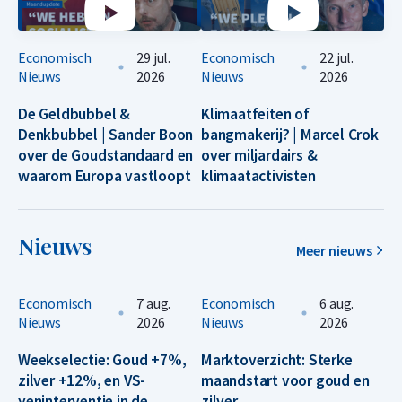
Economisch
29 jul.
Economisch
22 jul.
Nieuws
2026
Nieuws
2026
De Geldbubbel &
Klimaatfeiten of
Denkbubbel | Sander Boon
bangmakerij? | Marcel Crok
over de Goudstandaard en
over miljardairs &
waarom Europa vastloopt
klimaatactivisten
Nieuws
Meer nieuws
Economisch
7 aug.
Economisch
6 aug.
Nieuws
2026
Nieuws
2026
Weekselectie: Goud +7%,
Marktoverzicht: Sterke
zilver +12%, en VS-
maandstart voor goud en
yeninterventie in de
zilver